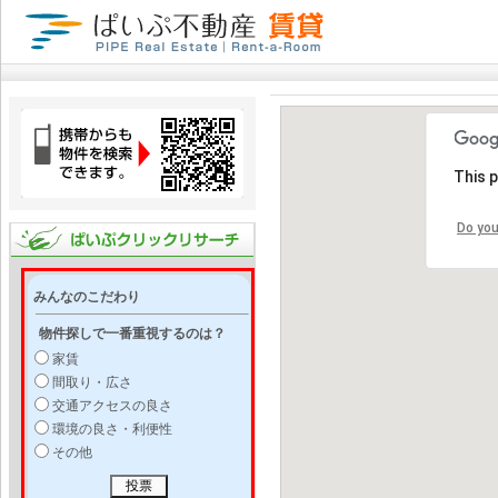
This 
Do you
みんなのこだわり
物件探しで一番重視するのは？
家賃
間取り・広さ
交通アクセスの良さ
環境の良さ・利便性
その他