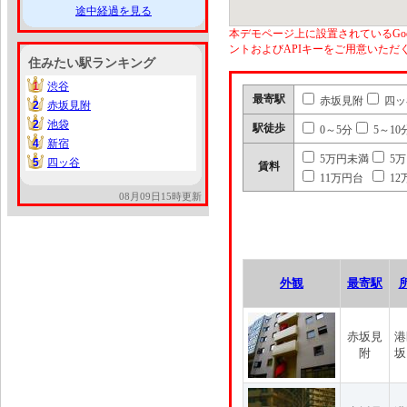
途中経過を見る
本デモページ上に設置されているGoo
ントおよびAPIキーをご用意いた
住みたい駅ランキング
1
渋谷
1
最寄駅
赤坂見附
四ッ
2
赤坂見附
2
2
池袋
2
駅徒歩
0～5分
5～10
4
新宿
4
5万円未満
5
5
四ッ谷
5
賃料
11万円台
12
08月09日15時更新
外観
最寄駅
赤坂見
港
附
坂