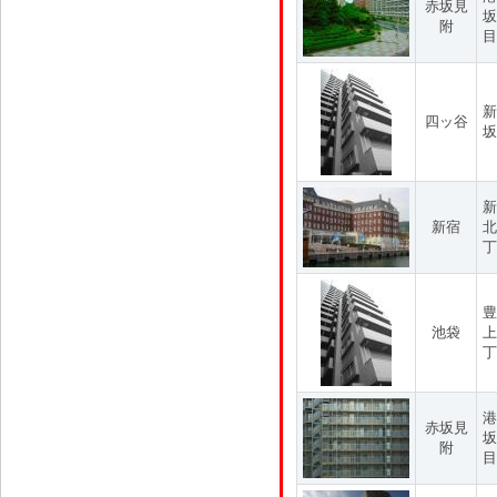
赤坂見
坂
附
目
新
四ッ谷
坂
新
新宿
北
丁
豊
池袋
上
丁
港
赤坂見
坂
附
目