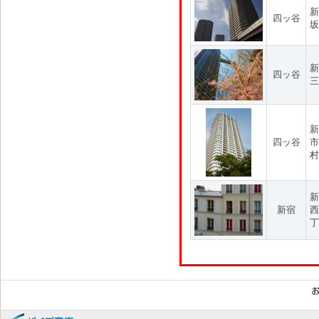
新
四ッ谷
坂
新
四ッ谷
三
新
四ッ谷
市
村
新
新宿
西
丁