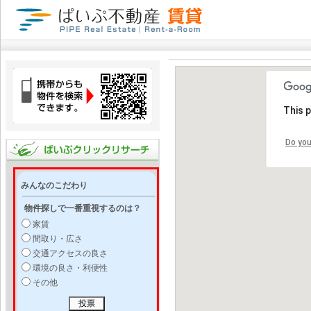
This 
Do you
みんなのこだわり
物件探しで一番重視するのは？
家賃
間取り・広さ
交通アクセスの良さ
環境の良さ・利便性
その他