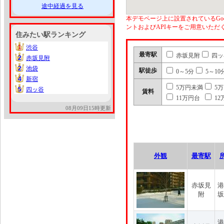
途中経過を見る
本デモページ上に設置されているGoo
ントおよびAPIキーをご用意いた
住みたい駅ランキング
1
渋谷
1
最寄駅
赤坂見附
四ッ
2
赤坂見附
2
2
池袋
2
駅徒歩
0～5分
5～10
4
新宿
4
5万円未満
5
5
四ッ谷
5
賃料
11万円台
12
08月09日15時更新
外観
最寄駅
赤坂見
港
附
坂
港