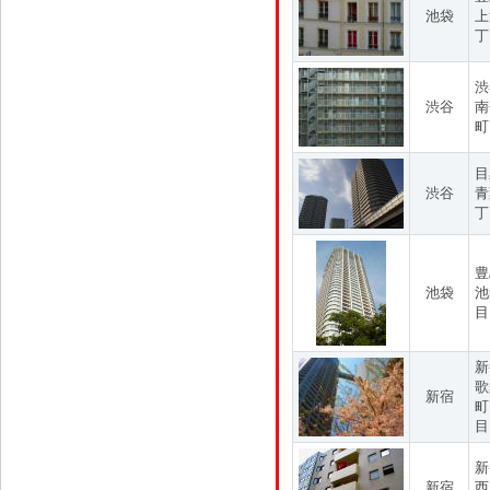
池袋
上
丁
渋
渋谷
南
町
目
渋谷
青
丁
豊
池袋
池
目
新
歌
新宿
町
目
新
新宿
西