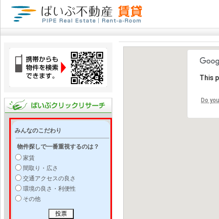
This 
Do you
みんなのこだわり
物件探しで一番重視するのは？
家賃
間取り・広さ
交通アクセスの良さ
環境の良さ・利便性
その他