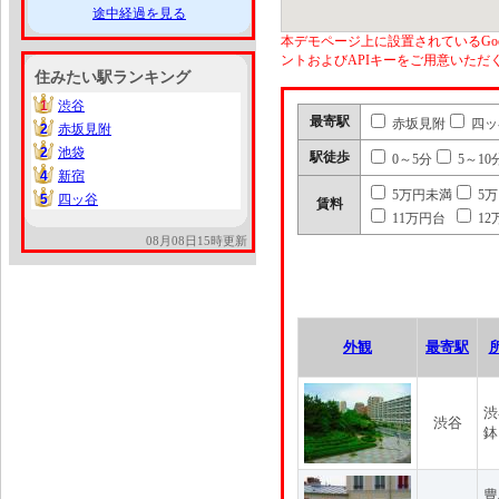
途中経過を見る
本デモページ上に設置されているGoo
ントおよびAPIキーをご用意いた
住みたい駅ランキング
1
渋谷
1
最寄駅
赤坂見附
四ッ
2
赤坂見附
2
2
池袋
2
駅徒歩
0～5分
5～10
4
新宿
4
5万円未満
5
5
四ッ谷
5
賃料
11万円台
12
08月08日15時更新
外観
最寄駅
渋
渋谷
鉢
豊