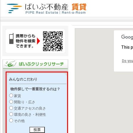
This 
Do you
みんなのこだわり
物件探しで一番重視するのは？
家賃
間取り・広さ
交通アクセスの良さ
環境の良さ・利便性
その他