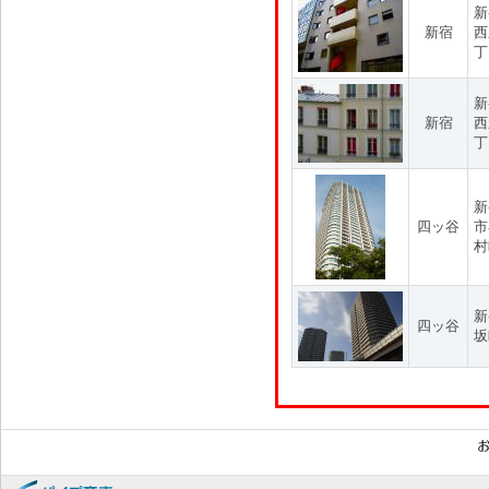
新
新宿
西
丁
新
新宿
西
丁
新
四ッ谷
市
村
新
四ッ谷
坂