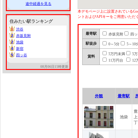
途中経過を見る
本デモページ上に設置されているGoo
ントおよびAPIキーをご用意いた
住みたい駅ランキング
1
渋谷
1
最寄駅
赤坂見附
四ッ
2
赤坂見附
2
2
池袋
2
駅徒歩
0～5分
5～10
4
新宿
4
5万円未満
5
5
四ッ谷
5
賃料
11万円台
12
08月06日15時更新
外観
最寄駅
豊
池袋
上
丁