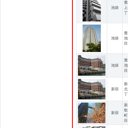
豊
池袋
上
丁
豊
池袋
池
目
豊
池袋
池
目
新
新宿
北
丁
新
歌
新宿
町
目