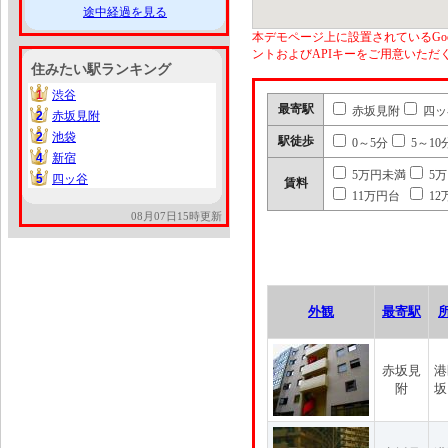
途中経過を見る
本デモページ上に設置されているGoo
ントおよびAPIキーをご用意いた
住みたい駅ランキング
1
渋谷
1
最寄駅
赤坂見附
四ッ
2
赤坂見附
2
2
池袋
2
駅徒歩
0～5分
5～10
4
新宿
4
5万円未満
5
5
四ッ谷
5
賃料
11万円台
12
08月07日15時更新
外観
最寄駅
赤坂見
港
附
坂