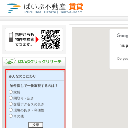
This 
Do you
みんなのこだわり
物件探しで一番重視するのは？
家賃
間取り・広さ
交通アクセスの良さ
環境の良さ・利便性
その他