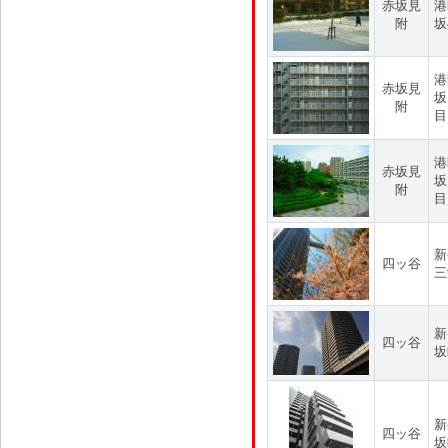
赤坂見
港
附
坂
港
赤坂見
坂
附
目
港
赤坂見
坂
附
目
新
四ッ谷
三
新
四ッ谷
坂
新
四ッ谷
坂