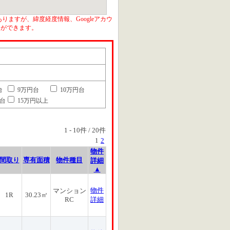
りますが、緯度経度情報、Googleアカウ
とができます。
台
9万円台
10万円台
円台
15万円以上
1
-
10
件 /
20
件
1
2
物件
間取り
専有面積
物件種目
詳細
▲
物件
マンション
1R
30.23㎡
RC
詳細