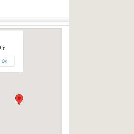
ly.
OK