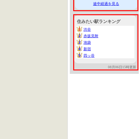
途中経過を見る
住みたい駅ランキング
1
渋谷
1
2
赤坂見附
2
2
池袋
2
4
新宿
4
5
四ッ谷
5
08月06日15時更新