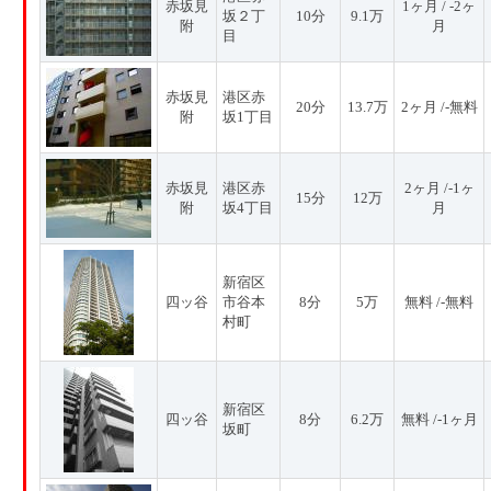
赤坂見
1ヶ月 / -2ヶ
坂２丁
10分
9.1万
附
月
目
赤坂見
港区赤
20分
13.7万
2ヶ月 /-無料
附
坂1丁目
赤坂見
港区赤
2ヶ月 /-1ヶ
15分
12万
附
坂4丁目
月
新宿区
四ッ谷
市谷本
8分
5万
無料 /-無料
村町
新宿区
四ッ谷
8分
6.2万
無料 /-1ヶ月
坂町