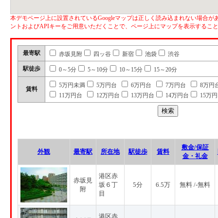
本デモページ上に設置されているGoogleマップは正しく読み込まれない場合があ
ントおよびAPIキーをご用意いただくことで、ページ上にマップを表示するこ
最寄駅
赤坂見附
四ッ谷
新宿
池袋
渋谷
駅徒歩
0～5分
5～10分
10～15分
15～20分
5万円未満
5万円台
6万円台
7万円台
8万円
賃料
11万円台
12万円台
13万円台
14万円台
15万
敷金/保証
外観
最寄駅
所在地
駅徒歩
賃料
金・礼金
港区赤
赤坂見
坂６丁
5分
6.5万
無料 /-無料
附
目
港区赤