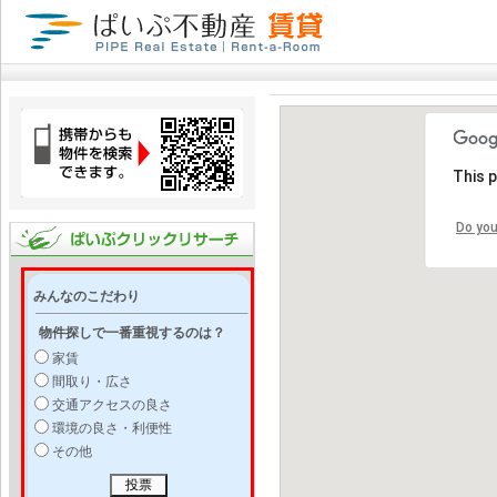
This 
Do you
みんなのこだわり
物件探しで一番重視するのは？
家賃
間取り・広さ
交通アクセスの良さ
環境の良さ・利便性
その他