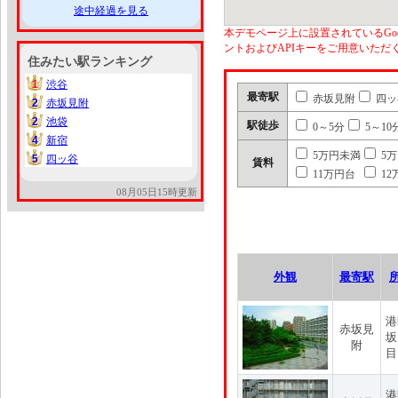
途中経過を見る
本デモページ上に設置されているGoo
ントおよびAPIキーをご用意いた
住みたい駅ランキング
1
渋谷
1
最寄駅
赤坂見附
四ッ
2
赤坂見附
2
2
池袋
2
駅徒歩
0～5分
5～10
4
新宿
4
5万円未満
5
5
四ッ谷
5
賃料
11万円台
12
08月05日15時更新
外観
最寄駅
港
赤坂見
坂
附
目
港