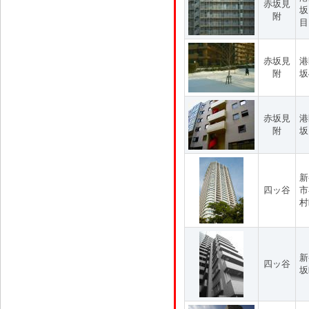
赤坂見
坂
附
目
赤坂見
港
附
坂
赤坂見
港
附
坂
新
四ッ谷
市
村
新
四ッ谷
坂