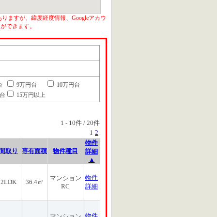
りますが、緯度経度情報、Googleアカウ
とができます。
台
9万円台
10万円台
円台
15万円以上
1
-
10
件 /
20
件
1
2
物件
間取り
専有面積
物件種目
詳細
▲
物件
マンション
2LDK
36.4㎡
RC
詳細
物件
マンション