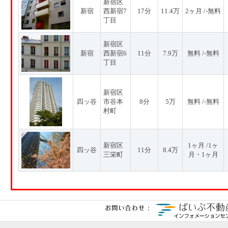
新宿区
新宿
西新宿7
17分
11.4万
2ヶ月 /-無料
丁目
新宿区
新宿
西新宿6
11分
7.9万
無料 /-無料
丁目
新宿区
四ッ谷
市谷本
8分
5万
無料 /-無料
村町
新宿区
1ヶ月 /1ヶ
四ッ谷
11分
8.4万
三栄町
月・1ヶ月