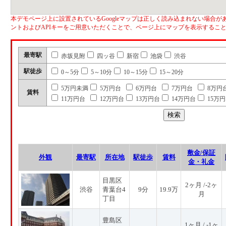
本デモページ上に設置されているGoogleマップは正しく読み込まれない場合があ
ントおよびAPIキーをご用意いただくことで、ページ上にマップを表示するこ
最寄駅
赤坂見附
四ッ谷
新宿
池袋
渋谷
駅徒歩
0～5分
5～10分
10～15分
15～20分
5万円未満
5万円台
6万円台
7万円台
8万円
賃料
11万円台
12万円台
13万円台
14万円台
15万
敷金/保証
外観
最寄駅
所在地
駅徒歩
賃料
金・礼金
目黒区
2ヶ月 /-2ヶ
渋谷
青葉台4
9分
19.9万
月
丁目
豊島区
1ヶ月 / -1ヶ