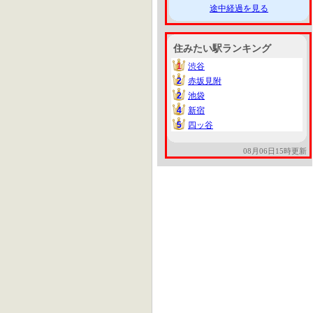
途中経過を見る
住みたい駅ランキング
1
渋谷
1
2
赤坂見附
2
2
池袋
2
4
新宿
4
5
四ッ谷
5
08月06日15時更新