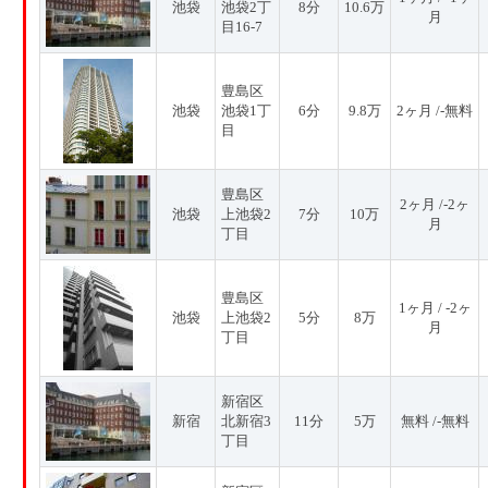
池袋
池袋2丁
8分
10.6万
月
目16-7
豊島区
池袋
池袋1丁
6分
9.8万
2ヶ月 /-無料
目
豊島区
2ヶ月 /-2ヶ
池袋
上池袋2
7分
10万
月
丁目
豊島区
1ヶ月 / -2ヶ
池袋
上池袋2
5分
8万
月
丁目
新宿区
新宿
北新宿3
11分
5万
無料 /-無料
丁目