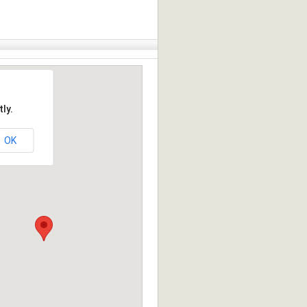
ly.
OK