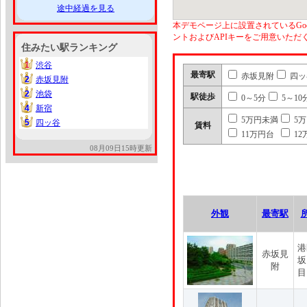
途中経過を見る
本デモページ上に設置されているGoo
ントおよびAPIキーをご用意いた
住みたい駅ランキング
1
渋谷
1
最寄駅
赤坂見附
四ッ
2
赤坂見附
2
2
池袋
2
駅徒歩
0～5分
5～10
4
新宿
4
5万円未満
5
5
四ッ谷
5
賃料
11万円台
12
08月09日15時更新
外観
最寄駅
港
赤坂見
坂
附
目