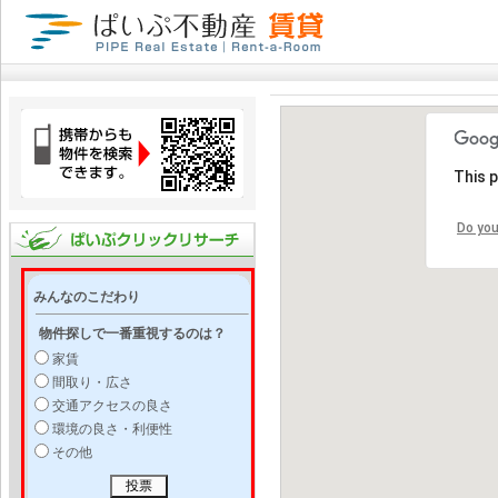
This 
Do you
みんなのこだわり
物件探しで一番重視するのは？
家賃
間取り・広さ
交通アクセスの良さ
環境の良さ・利便性
その他