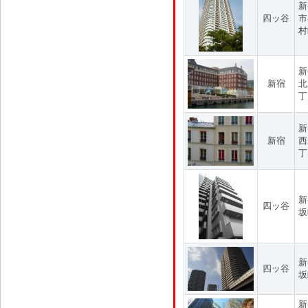
新
四ッ谷
市
村
新
新宿
北
丁
新
新宿
西
丁
新
四ッ谷
坂
新
四ッ谷
坂
新