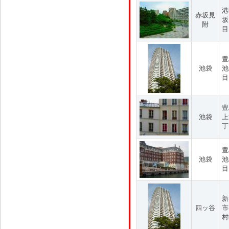
港
赤坂見
坂
附
目
豊
池袋
池
目
豊
池袋
上
丁
豊
池袋
池
目
新
四ッ谷
市
村