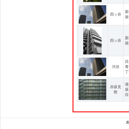
新
四ッ谷
坂
新
四ッ谷
坂
目
渋谷
青
丁
港
赤坂見
坂
附
目