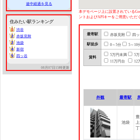
途中経過を見る
本デモページ上に設置されているGoo
ントおよびAPIキーをご用意いた
住みたい駅ランキング
1
渋谷
1
最寄駅
赤坂見附
四ッ
2
赤坂見附
2
2
池袋
2
駅徒歩
0～5分
5～10
4
新宿
4
5万円未満
5
5
四ッ谷
5
賃料
11万円台
12
08月07日15時更新
外観
最寄駅
豊
池袋
上
丁