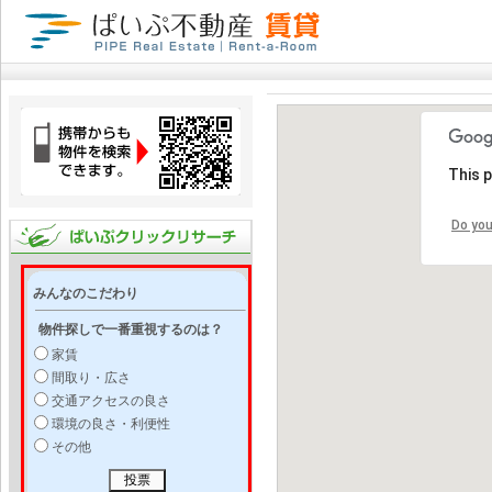
This 
Do you
みんなのこだわり
物件探しで一番重視するのは？
家賃
間取り・広さ
交通アクセスの良さ
環境の良さ・利便性
その他