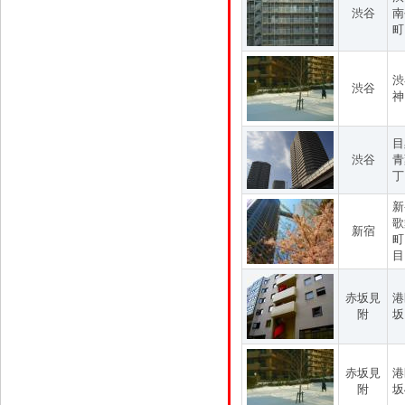
渋谷
南
町
渋
渋谷
神
目
渋谷
青
丁
新
歌
新宿
町
目
赤坂見
港
附
坂
赤坂見
港
附
坂