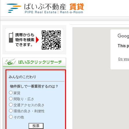
This 
Do you
みんなのこだわり
物件探しで一番重視するのは？
家賃
間取り・広さ
交通アクセスの良さ
環境の良さ・利便性
その他