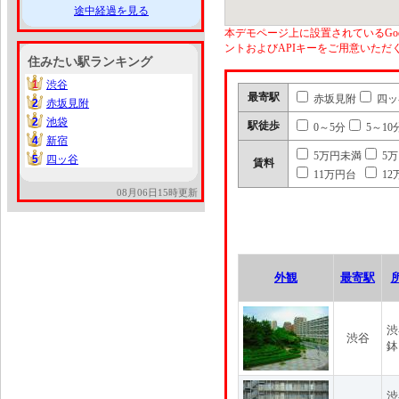
途中経過を見る
本デモページ上に設置されているGoo
ントおよびAPIキーをご用意いた
住みたい駅ランキング
1
渋谷
1
最寄駅
赤坂見附
四ッ
2
赤坂見附
2
2
池袋
2
駅徒歩
0～5分
5～10
4
新宿
4
5万円未満
5
5
四ッ谷
5
賃料
11万円台
12
08月06日15時更新
外観
最寄駅
渋
渋谷
鉢
渋