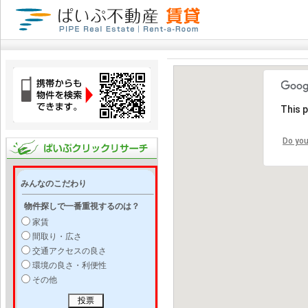
This 
Do you
みんなのこだわり
物件探しで一番重視するのは？
家賃
間取り・広さ
交通アクセスの良さ
環境の良さ・利便性
その他