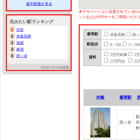
途中経過を見る
本デモページ上に設置されているGoo
ントおよびAPIキーをご用意いた
住みたい駅ランキング
1
渋谷
1
最寄駅
赤坂見附
四ッ
2
赤坂見附
2
2
池袋
2
駅徒歩
0～5分
5～10
4
新宿
4
5万円未満
5
5
四ッ谷
5
賃料
11万円台
12
08月07日15時更新
外観
最寄駅
新
四ッ谷
市
村