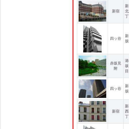
新
新宿
北
丁
新
四ッ谷
坂
港
赤坂見
坂
附
目
新
四ッ谷
坂
新
新宿
西
丁