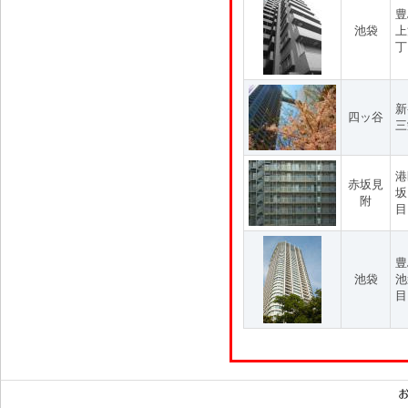
豊
池袋
上
丁
新
四ッ谷
三
港
赤坂見
坂
附
目
豊
池袋
池
目