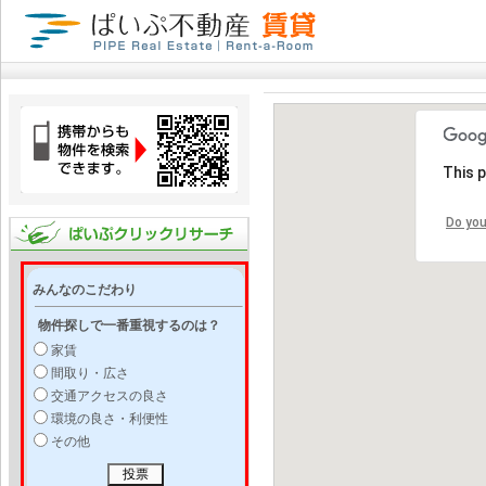
This 
Do you
みんなのこだわり
物件探しで一番重視するのは？
家賃
間取り・広さ
交通アクセスの良さ
環境の良さ・利便性
その他