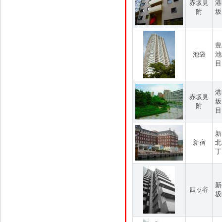
赤坂見
港
附
坂
豊
池袋
池
目
港
赤坂見
坂
附
目
新
新宿
北
丁
新
四ッ谷
坂