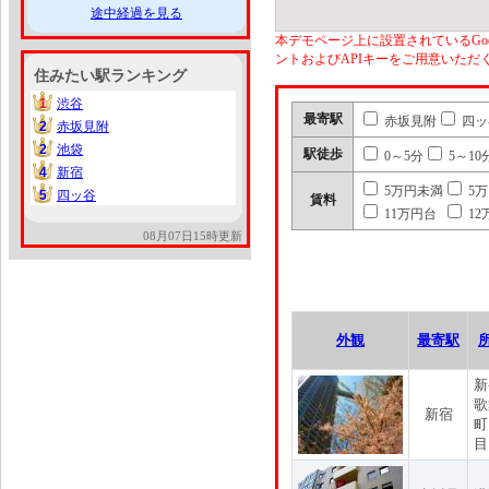
途中経過を見る
本デモページ上に設置されているGoo
ントおよびAPIキーをご用意いた
住みたい駅ランキング
1
渋谷
1
最寄駅
赤坂見附
四ッ
2
赤坂見附
2
2
池袋
2
駅徒歩
0～5分
5～10
4
新宿
4
5万円未満
5
5
四ッ谷
5
賃料
11万円台
12
08月07日15時更新
外観
最寄駅
新
歌
新宿
町
目