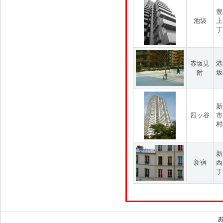
豊
池袋
上
丁
赤坂見
港
附
坂
新
四ッ谷
市
村
新
新宿
西
丁