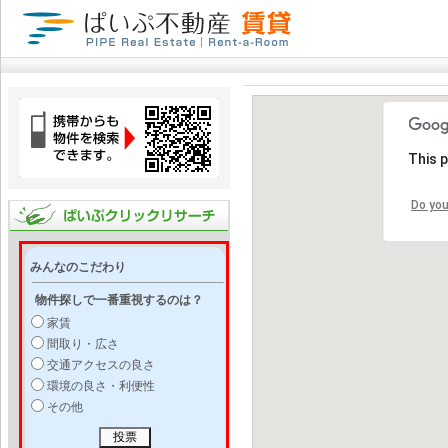
This 
Do you
みんなのこだわり
物件探しで一番重視するのは？
家賃
間取り・広さ
交通アクセスの良さ
環境の良さ・利便性
その他