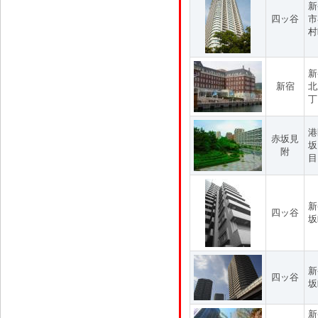
新
四ッ谷
市
村
新
新宿
北
丁
港
赤坂見
坂
附
目
新
四ッ谷
坂
新
四ッ谷
坂
新