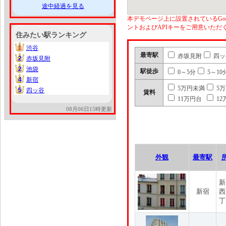
途中経過を見る
本デモページ上に設置されているGoo
ントおよびAPIキーをご用意いた
住みたい駅ランキング
1
渋谷
1
最寄駅
赤坂見附
四ッ
2
赤坂見附
2
2
池袋
2
駅徒歩
0～5分
5～10
4
新宿
4
5万円未満
5
5
四ッ谷
5
賃料
11万円台
12
08月06日15時更新
外観
最寄駅
新
新宿
西
丁