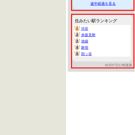
途中経過を見る
住みたい駅ランキング
1
渋谷
1
2
赤坂見附
2
2
池袋
2
4
新宿
4
5
四ッ谷
5
08月07日15時更新