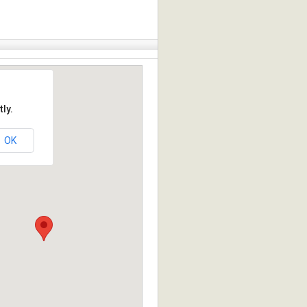
ly.
OK