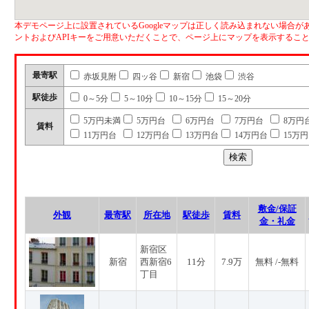
本デモページ上に設置されているGoogleマップは正しく読み込まれない場合があ
ントおよびAPIキーをご用意いただくことで、ページ上にマップを表示するこ
最寄駅
赤坂見附
四ッ谷
新宿
池袋
渋谷
駅徒歩
0～5分
5～10分
10～15分
15～20分
5万円未満
5万円台
6万円台
7万円台
8万円
賃料
11万円台
12万円台
13万円台
14万円台
15万
敷金/保証
外観
最寄駅
所在地
駅徒歩
賃料
金・礼金
新宿区
新宿
西新宿6
11分
7.9万
無料 /-無料
丁目