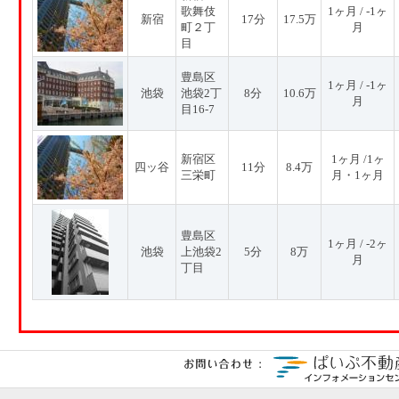
歌舞伎
1ヶ月 / -1ヶ
新宿
17分
17.5万
町２丁
月
目
豊島区
1ヶ月 / -1ヶ
池袋
池袋2丁
8分
10.6万
月
目16-7
新宿区
1ヶ月 /1ヶ
四ッ谷
11分
8.4万
三栄町
月・1ヶ月
豊島区
1ヶ月 / -2ヶ
池袋
上池袋2
5分
8万
月
丁目