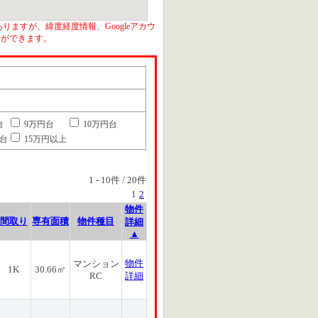
りますが、緯度経度情報、Googleアカウ
とができます。
台
9万円台
10万円台
円台
15万円以上
1
-
10
件 /
20
件
1
2
物件
間取り
専有面積
物件種目
詳細
▲
物件
マンション
1K
30.66㎡
RC
詳細