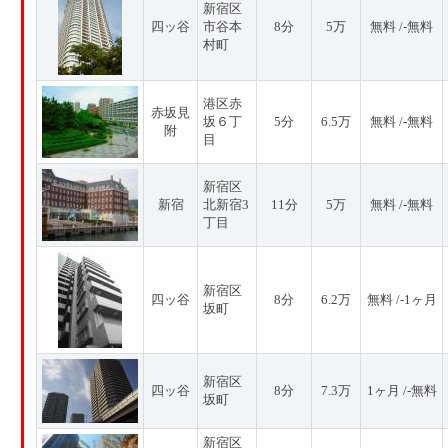
新宿区
四ッ谷
市谷本
8分
5万
無料 /-無料
村町
港区赤
赤坂見
坂６丁
5分
6.5万
無料 /-無料
附
目
新宿区
新宿
北新宿3
11分
5万
無料 /-無料
丁目
新宿区
四ッ谷
8分
6.2万
無料 /-1ヶ月
坂町
新宿区
四ッ谷
8分
7.3万
1ヶ月 /-無料
坂町
新宿区