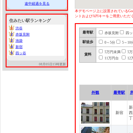
途中経過を見る
本デモページ上に設置されているGoo
ントおよびAPIキーをご用意いた
住みたい駅ランキング
1
渋谷
1
最寄駅
赤坂見附
四ッ
2
赤坂見附
2
2
池袋
2
駅徒歩
0～5分
5～10
4
新宿
4
5万円未満
5
5
四ッ谷
5
賃料
11万円台
12
08月05日15時更新
外観
最寄駅
新
新宿
西
丁