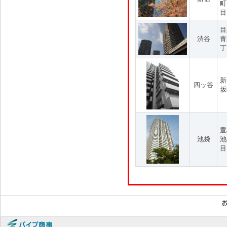
町
目
目
渋谷
青
丁
新
四ッ谷
坂
豊
池袋
池
目