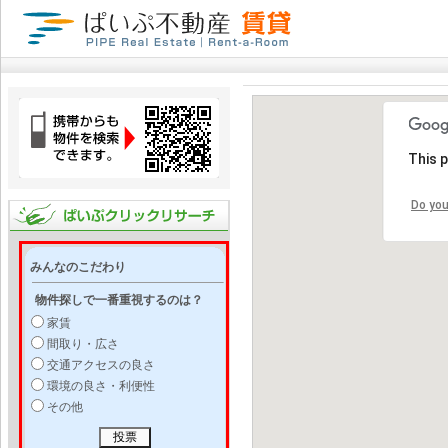
This 
Do you
みんなのこだわり
物件探しで一番重視するのは？
家賃
間取り・広さ
交通アクセスの良さ
環境の良さ・利便性
その他