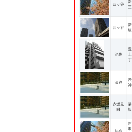
新
四ッ谷
三
新
四ッ谷
坂
豊
池袋
上
丁
渋
渋谷
神
赤坂見
港
附
坂
新
歌
新宿