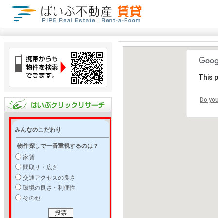
This 
Do you
みんなのこだわり
物件探しで一番重視するのは？
家賃
間取り・広さ
交通アクセスの良さ
環境の良さ・利便性
その他