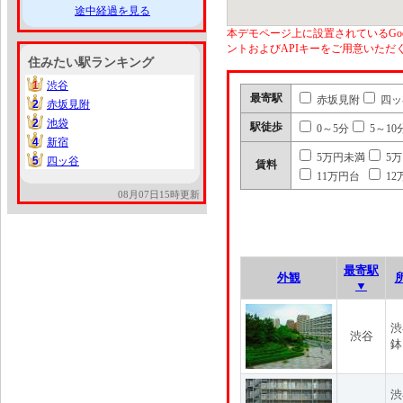
途中経過を見る
本デモページ上に設置されているGoo
ントおよびAPIキーをご用意いた
住みたい駅ランキング
1
渋谷
1
最寄駅
赤坂見附
四ッ
2
赤坂見附
2
2
池袋
2
駅徒歩
0～5分
5～10
4
新宿
4
5万円未満
5
5
四ッ谷
5
賃料
11万円台
12
08月07日15時更新
最寄駅
外観
▼
渋
渋谷
鉢
渋