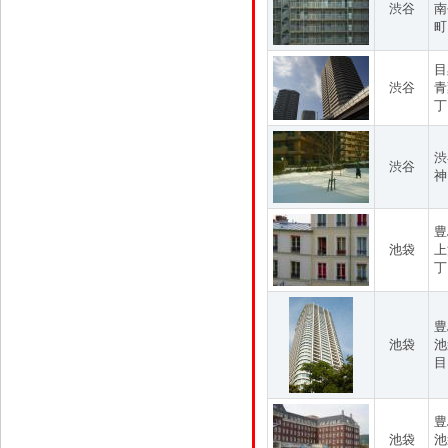
渋谷
南
町
目
渋谷
青
丁
渋
渋谷
神
豊
池袋
上
丁
豊
池袋
池
目
豊
池袋
池