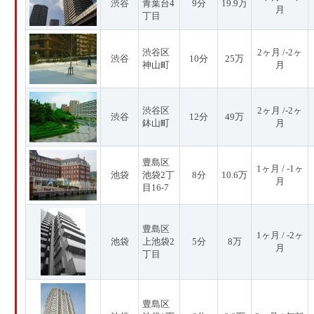
渋谷
青葉台4
9分
19.9万
月
丁目
渋谷区
2ヶ月 /-2ヶ
渋谷
10分
25万
神山町
月
渋谷区
2ヶ月 /-2ヶ
渋谷
12分
49万
鉢山町
月
豊島区
1ヶ月 / -1ヶ
池袋
池袋2丁
8分
10.6万
月
目16-7
豊島区
1ヶ月 / -2ヶ
池袋
上池袋2
5分
8万
月
丁目
豊島区