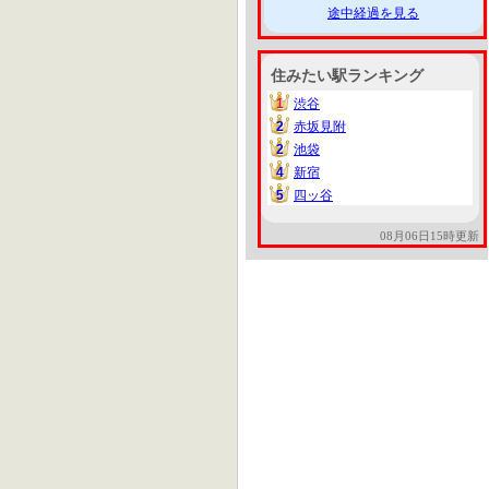
途中経過を見る
住みたい駅ランキング
1
渋谷
1
2
赤坂見附
2
2
池袋
2
4
新宿
4
5
四ッ谷
5
08月06日15時更新