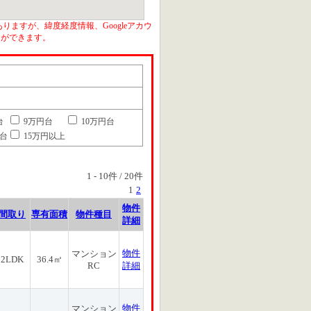
りますが、緯度経度情報、Googleアカウ
とができます。
台
9万円台
10万円台
円台
15万円以上
1
-
10
件 /
20
件
1
2
物件
間取り
専有面積
物件種目
詳細
物件
マンション
2LDK
36.4㎡
RC
詳細
物件
マンション