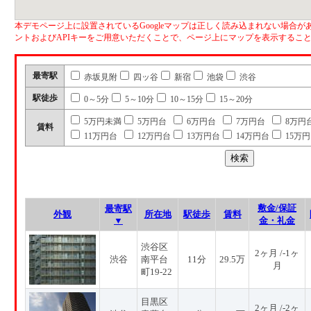
本デモページ上に設置されているGoogleマップは正しく読み込まれない場合があ
ントおよびAPIキーをご用意いただくことで、ページ上にマップを表示するこ
最寄駅
赤坂見附
四ッ谷
新宿
池袋
渋谷
駅徒歩
0～5分
5～10分
10～15分
15～20分
5万円未満
5万円台
6万円台
7万円台
8万円
賃料
11万円台
12万円台
13万円台
14万円台
15万
敷金/保証
最寄駅
外観
所在地
駅徒歩
賃料
▼
金・礼金
渋谷区
2ヶ月 /-1ヶ
渋谷
南平台
11分
29.5万
月
町19-22
目黒区
2ヶ月 /-2ヶ