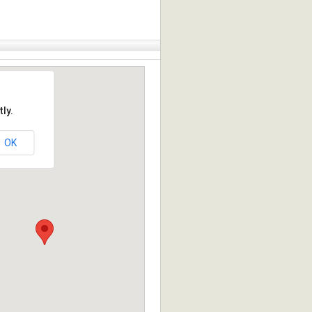
ly.
OK