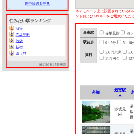
途中経過を見る
本デモページ上に設置されているGoo
ントおよびAPIキーをご用意いた
住みたい駅ランキング
1
渋谷
1
最寄駅
赤坂見附
四ッ
2
赤坂見附
2
2
池袋
2
駅徒歩
0～5分
5～10
4
新宿
4
5万円未満
5
5
四ッ谷
5
賃料
11万円台
12
08月09日15時更新
最寄駅
外観
▲
港
赤坂見
坂
附
目
港
赤坂見