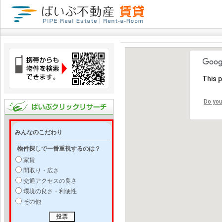
This 
Do you
みんなのこだわり
物件探しで一番重視するのは？
家賃
間取り・広さ
交通アクセスの良さ
環境の良さ・利便性
その他