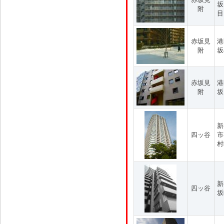
坂
附
目
赤坂見
港
附
坂
赤坂見
港
附
坂
新
四ッ谷
市
村
新
四ッ谷
坂