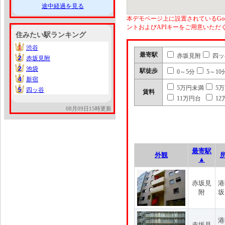
途中経過を見る
本デモページ上に設置されているGoo
ントおよびAPIキーをご用意いた
住みたい駅ランキング
1
渋谷
1
最寄駅
赤坂見附
四ッ
2
赤坂見附
2
2
池袋
2
駅徒歩
0～5分
5～10
4
新宿
4
5万円未満
5
5
四ッ谷
5
賃料
11万円台
12
08月09日15時更新
最寄駅
外観
▲
赤坂見
港
附
坂
港
赤坂見