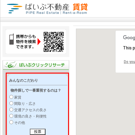
This 
Do you
みんなのこだわり
物件探しで一番重視するのは？
家賃
間取り・広さ
交通アクセスの良さ
環境の良さ・利便性
その他