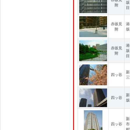
坂
附
目
赤坂見
港
附
坂
港
赤坂見
坂
附
目
新
四ッ谷
三
新
四ッ谷
坂
新
四ッ谷
市
村