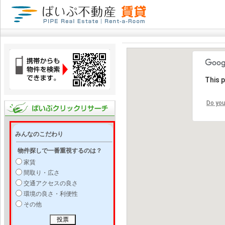
This 
Do you
みんなのこだわり
物件探しで一番重視するのは？
家賃
間取り・広さ
交通アクセスの良さ
環境の良さ・利便性
その他