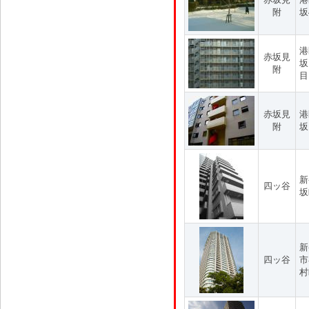
附
坂
港
赤坂見
坂
附
目
赤坂見
港
附
坂
新
四ッ谷
坂
新
四ッ谷
市
村