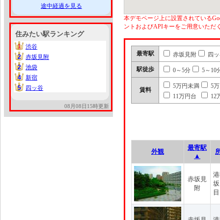
途中経過を見る
本デモページ上に設置されているGoo
ントおよびAPIキーをご用意いた
住みたい駅ランキング
1
渋谷
1
最寄駅
赤坂見附
四ッ
2
赤坂見附
2
2
池袋
2
駅徒歩
0～5分
5～10
4
新宿
4
5万円未満
5
5
四ッ谷
5
賃料
11万円台
12
08月08日15時更新
最寄駅
外観
▲
港
赤坂見
坂
附
目
赤坂見
港