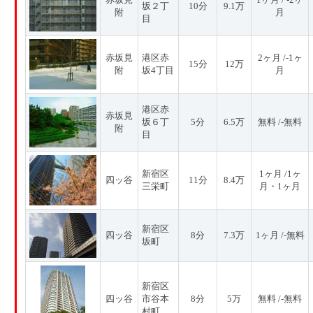
坂２丁
10分
9.1万
附
月
目
赤坂見
港区赤
2ヶ月 /-1ヶ
15分
12万
附
坂4丁目
月
港区赤
赤坂見
坂６丁
5分
6.5万
無料 /-無料
附
目
新宿区
1ヶ月 /1ヶ
四ッ谷
11分
8.4万
三栄町
月・1ヶ月
新宿区
四ッ谷
8分
7.3万
1ヶ月 /-無料
坂町
新宿区
四ッ谷
市谷本
8分
5万
無料 /-無料
村町