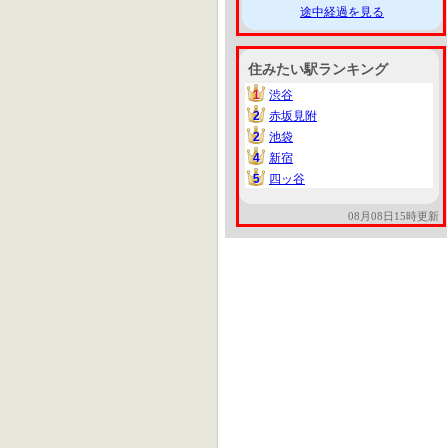
途中経過を見る
住みたい駅ランキング
1
渋谷
1
2
赤坂見附
2
2
池袋
2
4
新宿
4
5
四ッ谷
5
08月08日15時更新