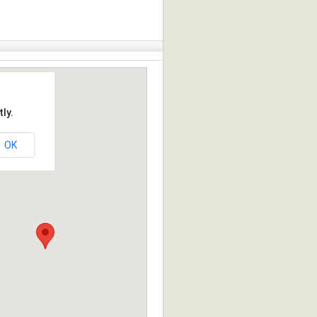
ly.
OK