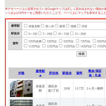
本デモページ上に設置されているGoogleマップは正しく読み込まれない場合があ
ントおよびAPIキーをご用意いただくことで、ページ上にマップを表示するこ
最寄駅
赤坂見附
四ッ谷
新宿
池袋
渋谷
駅徒歩
0～5分
5～10分
10～15分
15～20分
5万円未満
5万円台
6万円台
7万円台
8万円
賃料
11万円台
12万円台
13万円台
14万円台
15万
敷金/保証
最寄駅
外観
所在地
駅徒歩
賃料
▲
金・礼金
赤坂見
港区赤
20分
13.7万
2ヶ月 /-無料
附
坂1丁目
港区赤
赤坂見
1ヶ月 / -2ヶ