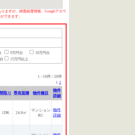
りますが、緯度経度情報、Googleアカウ
とができます。
台
9万円台
10万円台
円台
15万円以上
1
-
10
件 /
20
件
1
2
物件
間取り
専有面積
物件種目
詳細
物件
マンション
1DK
24.8㎡
RC
詳細
物件