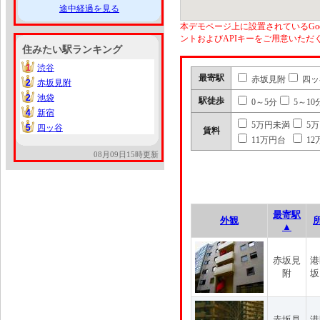
途中経過を見る
本デモページ上に設置されているGoo
ントおよびAPIキーをご用意いた
住みたい駅ランキング
1
渋谷
1
最寄駅
赤坂見附
四ッ
2
赤坂見附
2
2
池袋
2
駅徒歩
0～5分
5～10
4
新宿
4
5万円未満
5
5
四ッ谷
5
賃料
11万円台
12
08月09日15時更新
最寄駅
外観
▲
赤坂見
港
附
坂
赤坂見
港