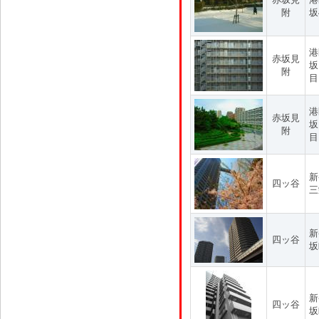
附
坂
港
赤坂見
坂
附
目
港
赤坂見
坂
附
目
新
四ッ谷
三
新
四ッ谷
坂
新
四ッ谷
坂