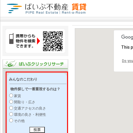
This 
Do you
みんなのこだわり
物件探しで一番重視するのは？
家賃
間取り・広さ
交通アクセスの良さ
環境の良さ・利便性
その他