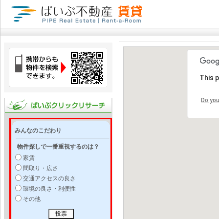
This 
Do you
みんなのこだわり
物件探しで一番重視するのは？
家賃
間取り・広さ
交通アクセスの良さ
環境の良さ・利便性
その他