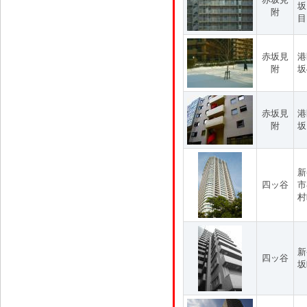
坂
附
目
赤坂見
港
附
坂
赤坂見
港
附
坂
新
四ッ谷
市
村
新
四ッ谷
坂