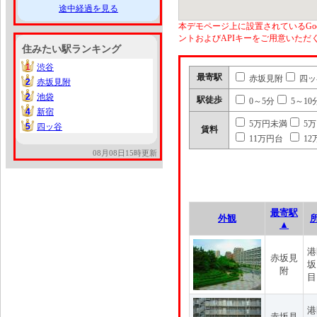
途中経過を見る
本デモページ上に設置されているGoo
ントおよびAPIキーをご用意いた
住みたい駅ランキング
1
渋谷
1
最寄駅
赤坂見附
四ッ
2
赤坂見附
2
2
池袋
2
駅徒歩
0～5分
5～10
4
新宿
4
5万円未満
5
5
四ッ谷
5
賃料
11万円台
12
08月08日15時更新
最寄駅
外観
▲
港
赤坂見
坂
附
目
港
赤坂見