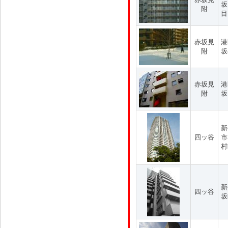
坂
附
目
赤坂見
港
附
坂
赤坂見
港
附
坂
新
四ッ谷
市
村
新
四ッ谷
坂