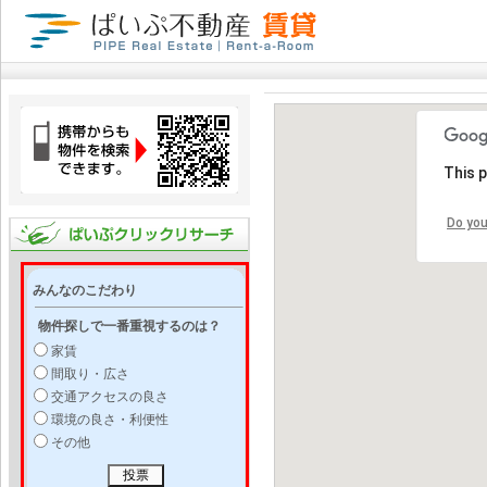
This 
Do you
みんなのこだわり
物件探しで一番重視するのは？
家賃
間取り・広さ
交通アクセスの良さ
環境の良さ・利便性
その他