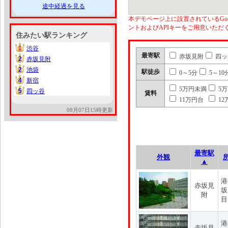
途中経過を見る
本デモページ上に設置されているGoo
ントおよびAPIキーをご用意いた
住みたい駅ランキング
1
渋谷
1
最寄駅
赤坂見附
四ッ
2
赤坂見附
2
2
池袋
2
駅徒歩
0～5分
5～10
4
新宿
4
5万円未満
5
5
四ッ谷
5
賃料
11万円台
12
08月07日15時更新
最寄駅
外観
▲
港
赤坂見
坂
附
目
港
赤坂見