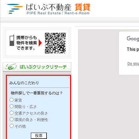
This 
Do you
みんなのこだわり
物件探しで一番重視するのは？
家賃
間取り・広さ
交通アクセスの良さ
環境の良さ・利便性
その他