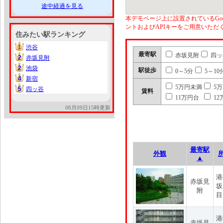
途中経過を見る
本デモページ上に設置されているGoo
ントおよびAPIキーをご用意いた
住みたい駅ランキング
1
渋谷
1
最寄駅
赤坂見附
四ッ
2
赤坂見附
2
2
池袋
2
駅徒歩
0～5分
5～10
4
新宿
4
5万円未満
5
5
四ッ谷
5
賃料
11万円台
12
08月09日15時更新
最寄駅
外観
▲
港
赤坂見
坂
附
目
港
赤坂見