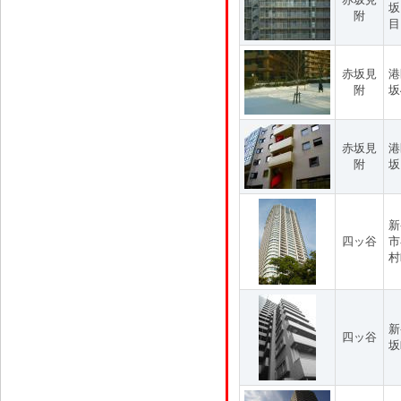
坂
附
目
赤坂見
港
附
坂
赤坂見
港
附
坂
新
四ッ谷
市
村
新
四ッ谷
坂