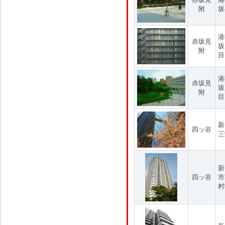
附
坂
港
赤坂見
坂
附
目
港
赤坂見
坂
附
目
新
四ッ谷
三
新
四ッ谷
市
村