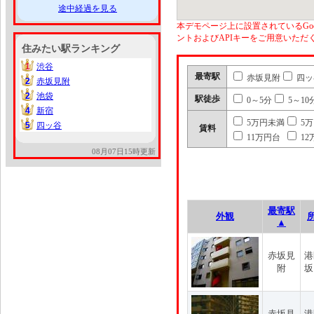
途中経過を見る
本デモページ上に設置されているGoo
ントおよびAPIキーをご用意いた
住みたい駅ランキング
1
渋谷
1
最寄駅
赤坂見附
四ッ
2
赤坂見附
2
2
池袋
2
駅徒歩
0～5分
5～10
4
新宿
4
5万円未満
5
5
四ッ谷
5
賃料
11万円台
12
08月07日15時更新
最寄駅
外観
▲
赤坂見
港
附
坂
赤坂見
港