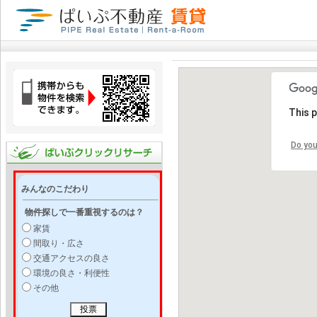
This 
Do you
みんなのこだわり
物件探しで一番重視するのは？
家賃
間取り・広さ
交通アクセスの良さ
環境の良さ・利便性
その他