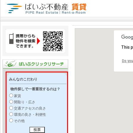
This 
Do you
みんなのこだわり
物件探しで一番重視するのは？
家賃
間取り・広さ
交通アクセスの良さ
環境の良さ・利便性
その他