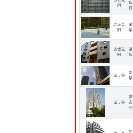
坂
附
目
赤坂見
港
附
坂
赤坂見
港
附
坂
新
四ッ谷
坂
新
四ッ谷
市
村
新