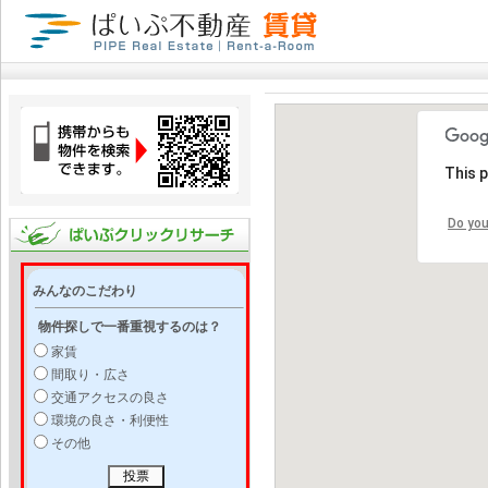
This 
Do you
みんなのこだわり
物件探しで一番重視するのは？
家賃
間取り・広さ
交通アクセスの良さ
環境の良さ・利便性
その他