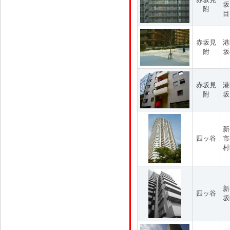
坂
附
目
赤坂見
港
附
坂
赤坂見
港
附
坂
新
四ッ谷
市
村
新
四ッ谷
坂