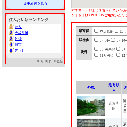
途中経過を見る
本デモページ上に設置されているGoo
ントおよびAPIキーをご用意いた
住みたい駅ランキング
1
渋谷
1
最寄駅
赤坂見附
四ッ
2
赤坂見附
2
2
池袋
2
駅徒歩
0～5分
5～10
4
新宿
4
5万円未満
5
5
四ッ谷
5
賃料
11万円台
12
08月08日15時更新
最寄駅
外観
▲
港
赤坂見
坂
附
目
港
赤坂見