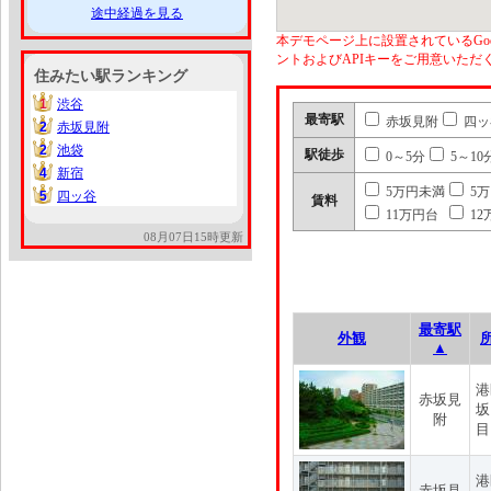
途中経過を見る
本デモページ上に設置されているGoo
ントおよびAPIキーをご用意いた
住みたい駅ランキング
1
渋谷
1
最寄駅
赤坂見附
四ッ
2
赤坂見附
2
2
池袋
2
駅徒歩
0～5分
5～10
4
新宿
4
5万円未満
5
5
四ッ谷
5
賃料
11万円台
12
08月07日15時更新
最寄駅
外観
▲
港
赤坂見
坂
附
目
港
赤坂見