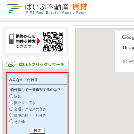
This 
Do you
みんなのこだわり
物件探しで一番重視するのは？
家賃
間取り・広さ
交通アクセスの良さ
環境の良さ・利便性
その他