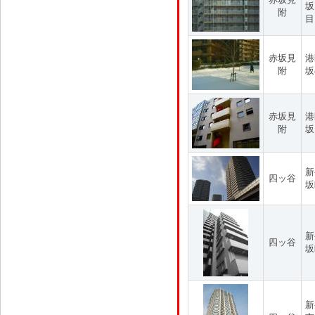
坂
附
目
赤坂見
港
附
坂
赤坂見
港
附
坂
新
四ッ谷
坂
新
四ッ谷
坂
新