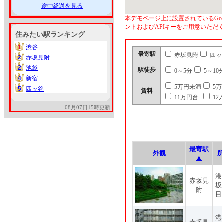
途中経過を見る
本デモページ上に設置されているGoo
ントおよびAPIキーをご用意いた
住みたい駅ランキング
1
渋谷
1
最寄駅
赤坂見附
四ッ
2
赤坂見附
2
2
池袋
2
駅徒歩
0～5分
5～10
4
新宿
4
5万円未満
5
5
四ッ谷
5
賃料
11万円台
12
08月07日15時更新
最寄駅
外観
▲
港
赤坂見
坂
附
目
港
赤坂見