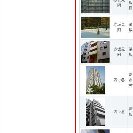
坂
附
目
赤坂見
港
附
坂
赤坂見
港
附
坂
新
四ッ谷
市
村
新
四ッ谷
坂