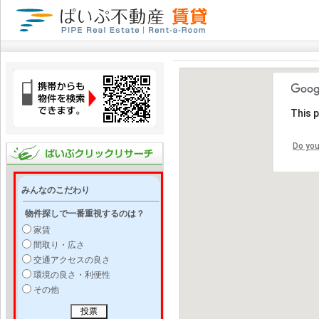
This 
Do you
みんなのこだわり
物件探しで一番重視するのは？
家賃
間取り・広さ
交通アクセスの良さ
環境の良さ・利便性
その他