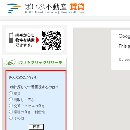
This 
Do you
みんなのこだわり
物件探しで一番重視するのは？
家賃
間取り・広さ
交通アクセスの良さ
環境の良さ・利便性
その他