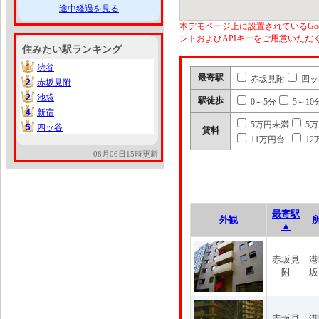
途中経過を見る
本デモページ上に設置されているGoo
ントおよびAPIキーをご用意いた
住みたい駅ランキング
1
渋谷
1
最寄駅
赤坂見附
四ッ
2
赤坂見附
2
2
池袋
2
駅徒歩
0～5分
5～10
4
新宿
4
5万円未満
5
5
四ッ谷
5
賃料
11万円台
12
08月06日15時更新
最寄駅
外観
▲
赤坂見
港
附
坂
赤坂見
港