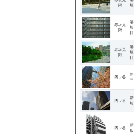
附
坂
港
赤坂見
坂
附
目
港
赤坂見
坂
附
目
新
四ッ谷
三
新
四ッ谷
坂
新
四ッ谷
坂