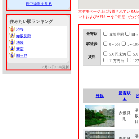
途中経過を見る
本デモページ上に設置されているGoo
ントおよびAPIキーをご用意いた
住みたい駅ランキング
1
渋谷
1
最寄駅
赤坂見附
四ッ
2
赤坂見附
2
2
池袋
2
駅徒歩
0～5分
5～10
4
新宿
4
5万円未満
5
5
四ッ谷
5
賃料
11万円台
12
08月07日15時更新
最寄駅
外観
▲
港
赤坂見
坂
附
目
港
赤坂見