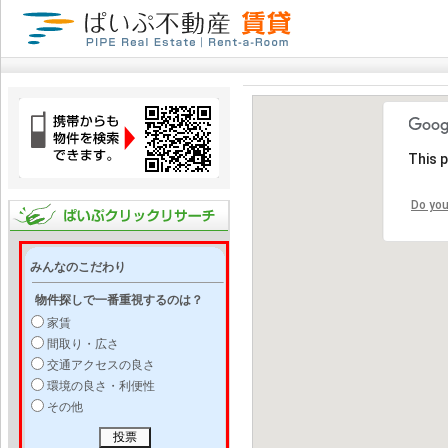
This 
Do you
みんなのこだわり
物件探しで一番重視するのは？
家賃
間取り・広さ
交通アクセスの良さ
環境の良さ・利便性
その他