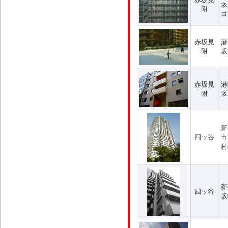
坂
附
目
赤坂見
港
附
坂
赤坂見
港
附
坂
新
四ッ谷
市
村
新
四ッ谷
坂