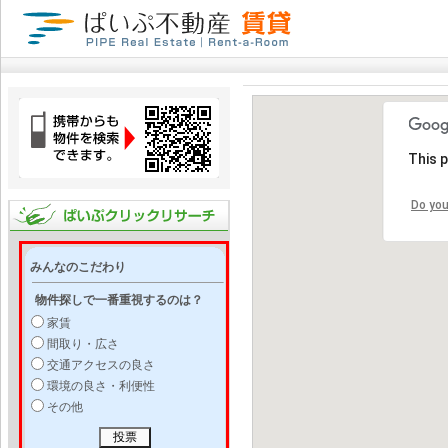
This 
Do you
みんなのこだわり
物件探しで一番重視するのは？
家賃
間取り・広さ
交通アクセスの良さ
環境の良さ・利便性
その他