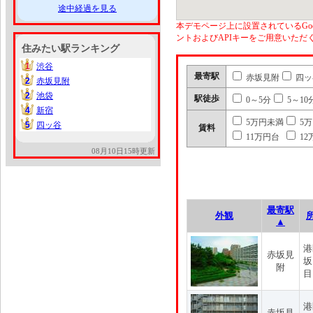
途中経過を見る
本デモページ上に設置されているGoo
ントおよびAPIキーをご用意いた
住みたい駅ランキング
1
渋谷
1
最寄駅
赤坂見附
四ッ
2
赤坂見附
2
2
池袋
2
駅徒歩
0～5分
5～10
4
新宿
4
5万円未満
5
5
四ッ谷
5
賃料
11万円台
12
08月10日15時更新
最寄駅
外観
▲
港
赤坂見
坂
附
目
港
赤坂見