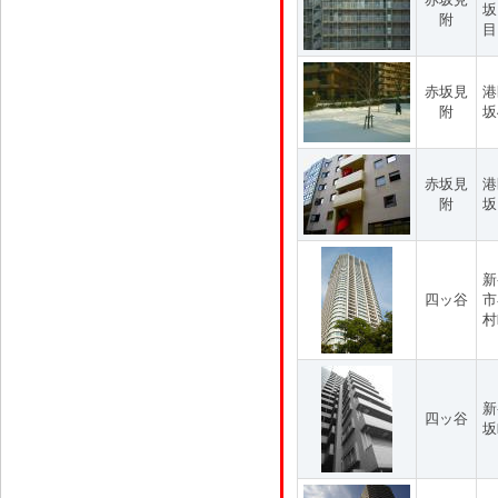
坂
附
目
赤坂見
港
附
坂
赤坂見
港
附
坂
新
四ッ谷
市
村
新
四ッ谷
坂