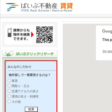
This 
Do you
みんなのこだわり
物件探しで一番重視するのは？
家賃
間取り・広さ
交通アクセスの良さ
環境の良さ・利便性
その他