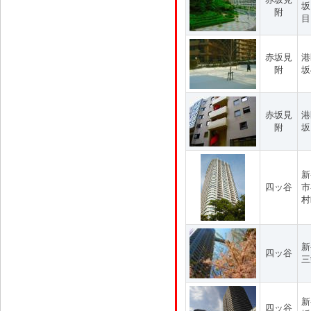
坂
附
目
赤坂見
港
附
坂
赤坂見
港
附
坂
新
四ッ谷
市
村
新
四ッ谷
三
新
四ッ谷