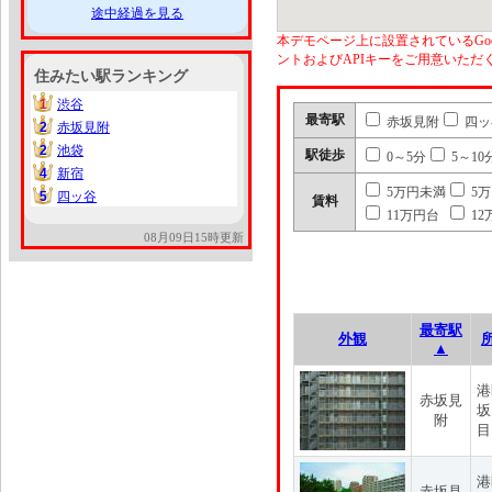
途中経過を見る
本デモページ上に設置されているGoo
ントおよびAPIキーをご用意いた
住みたい駅ランキング
1
渋谷
1
最寄駅
赤坂見附
四ッ
2
赤坂見附
2
2
池袋
2
駅徒歩
0～5分
5～10
4
新宿
4
5万円未満
5
5
四ッ谷
5
賃料
11万円台
12
08月09日15時更新
最寄駅
外観
▲
港
赤坂見
坂
附
目
港
赤坂見