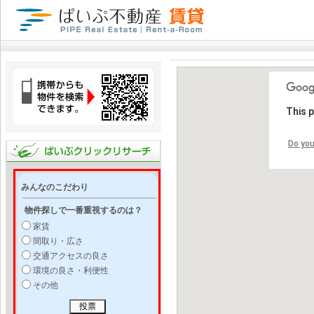
This 
Do you
みんなのこだわり
物件探しで一番重視するのは？
家賃
間取り・広さ
交通アクセスの良さ
環境の良さ・利便性
その他