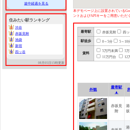
途中経過を見る
本デモページ上に設置されているGoo
ントおよびAPIキーをご用意いた
住みたい駅ランキング
1
渋谷
1
最寄駅
赤坂見附
四ッ
2
赤坂見附
2
2
池袋
2
駅徒歩
0～5分
5～10
4
新宿
4
5万円未満
5
5
四ッ谷
5
賃料
11万円台
12
08月05日15時更新
最寄駅
外観
▲
赤坂見
港
附
坂
港
赤坂見