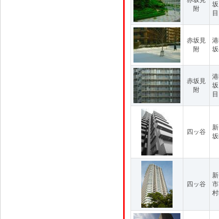
坂
附
目
赤坂見
港
附
坂
港
赤坂見
坂
附
目
新
四ッ谷
坂
新
四ッ谷
市
村