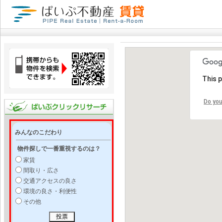
This 
Do you
みんなのこだわり
物件探しで一番重視するのは？
家賃
間取り・広さ
交通アクセスの良さ
環境の良さ・利便性
その他