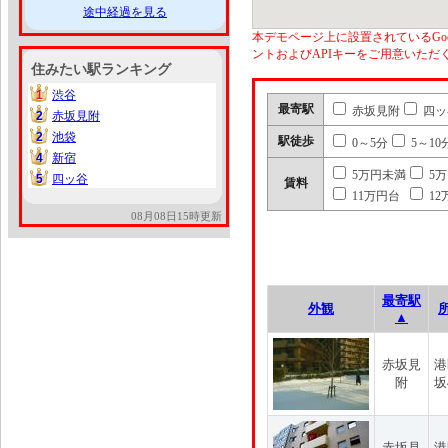
途中経過を見る
本デモページ上に設置されているGoo
ントおよびAPIキーをご用意いた
住みたい駅ランキング
1
渋谷
1
最寄駅
赤坂見附
四ッ
2
赤坂見附
2
2
池袋
2
駅徒歩
0～5分
5～10
4
新宿
4
5万円未満
5
5
四ッ谷
5
賃料
11万円台
12
08月08日15時更新
最寄駅
外観
▲
赤坂見
港
附
坂
赤坂見
港