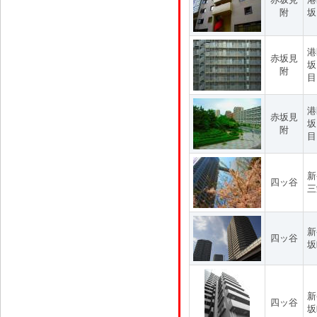
附
坂
港
赤坂見
坂
附
目
港
赤坂見
坂
附
目
新
四ッ谷
三
新
四ッ谷
坂
新
四ッ谷
坂