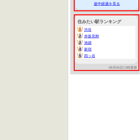
途中経過を見る
住みたい駅ランキング
1
渋谷
1
2
赤坂見附
2
2
池袋
2
4
新宿
4
5
四ッ谷
5
08月06日15時更新