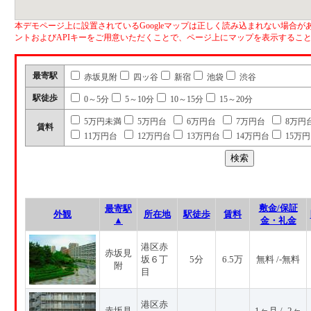
本デモページ上に設置されているGoogleマップは正しく読み込まれない場合があ
ントおよびAPIキーをご用意いただくことで、ページ上にマップを表示するこ
最寄駅
赤坂見附
四ッ谷
新宿
池袋
渋谷
駅徒歩
0～5分
5～10分
10～15分
15～20分
5万円未満
5万円台
6万円台
7万円台
8万円
賃料
11万円台
12万円台
13万円台
14万円台
15万
敷金/保証
最寄駅
外観
所在地
駅徒歩
賃料
▲
金・礼金
港区赤
赤坂見
坂６丁
5分
6.5万
無料 /-無料
附
目
港区赤
赤坂見
1ヶ月 / -2ヶ