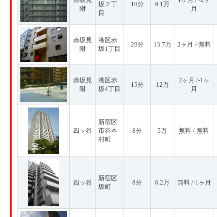
坂２丁
10分
9.1万
附
月
目
赤坂見
港区赤
20分
13.7万
2ヶ月 /-無料
附
坂1丁目
赤坂見
港区赤
2ヶ月 /-1ヶ
15分
12万
附
坂4丁目
月
新宿区
四ッ谷
市谷本
8分
5万
無料 /-無料
村町
新宿区
四ッ谷
8分
6.2万
無料 /-1ヶ月
坂町