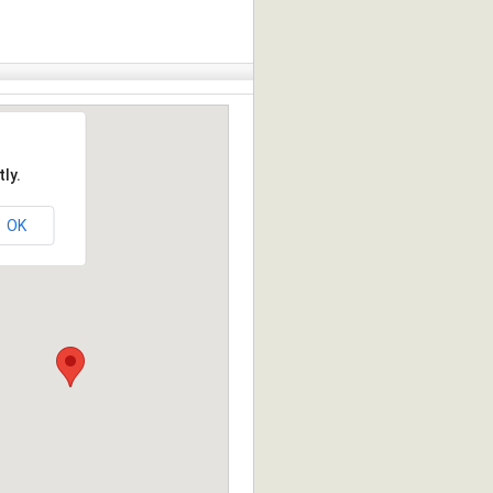
ly.
OK