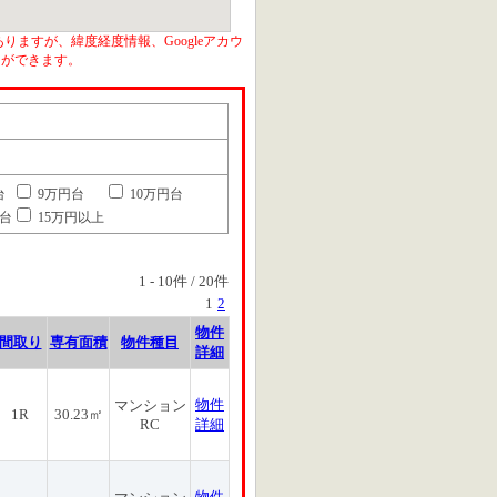
りますが、緯度経度情報、Googleアカウ
とができます。
台
9万円台
10万円台
円台
15万円以上
1
-
10
件 /
20
件
1
2
物件
間取り
専有面積
物件種目
詳細
物件
マンション
1R
30.23㎡
RC
詳細
物件