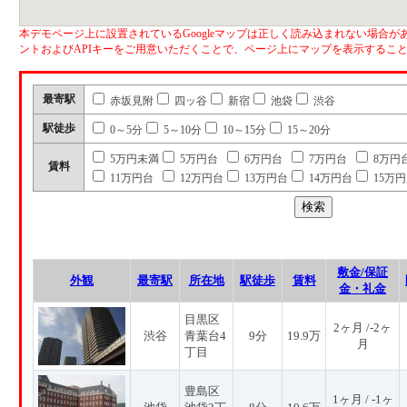
本デモページ上に設置されているGoogleマップは正しく読み込まれない場合があ
ントおよびAPIキーをご用意いただくことで、ページ上にマップを表示するこ
最寄駅
赤坂見附
四ッ谷
新宿
池袋
渋谷
駅徒歩
0～5分
5～10分
10～15分
15～20分
5万円未満
5万円台
6万円台
7万円台
8万円
賃料
11万円台
12万円台
13万円台
14万円台
15万
敷金/保証
外観
最寄駅
所在地
駅徒歩
賃料
金・礼金
目黒区
2ヶ月 /-2ヶ
渋谷
青葉台4
9分
19.9万
月
丁目
豊島区
1ヶ月 / -1ヶ