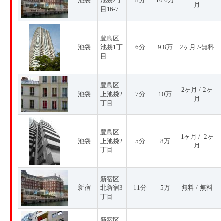
池袋
池袋2丁
8分
10.6万
月
目16-7
豊島区
池袋
池袋1丁
6分
9.8万
2ヶ月 /-無料
目
豊島区
2ヶ月 /-2ヶ
池袋
上池袋2
7分
10万
月
丁目
豊島区
1ヶ月 / -2ヶ
池袋
上池袋2
5分
8万
月
丁目
新宿区
新宿
北新宿3
11分
5万
無料 /-無料
丁目
新宿区