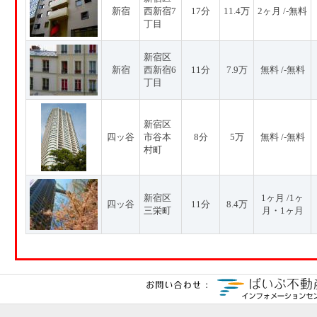
新宿
西新宿7
17分
11.4万
2ヶ月 /-無料
丁目
新宿区
新宿
西新宿6
11分
7.9万
無料 /-無料
丁目
新宿区
四ッ谷
市谷本
8分
5万
無料 /-無料
村町
新宿区
1ヶ月 /1ヶ
四ッ谷
11分
8.4万
三栄町
月・1ヶ月