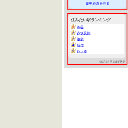
途中経過を見る
住みたい駅ランキング
1
渋谷
1
2
赤坂見附
2
2
池袋
2
4
新宿
4
5
四ッ谷
5
08月06日15時更新