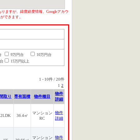
りますが、緯度経度情報、Googleアカウ
とができます。
台
9万円台
10万円台
円台
15万円以上
1
-
10
件 /
20
件
1
2
物件
間取り
専有面積
物件種目
詳細
物件
マンション
2LDK
36.4㎡
RC
詳細
物件
マンション