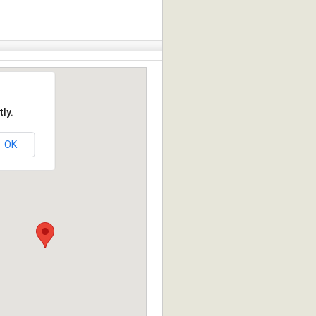
ly.
OK