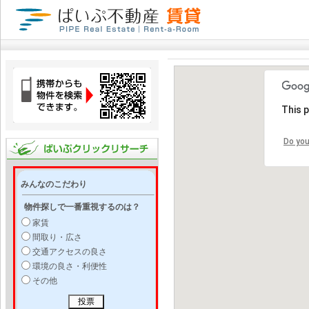
This 
Do you
みんなのこだわり
物件探しで一番重視するのは？
家賃
間取り・広さ
交通アクセスの良さ
環境の良さ・利便性
その他