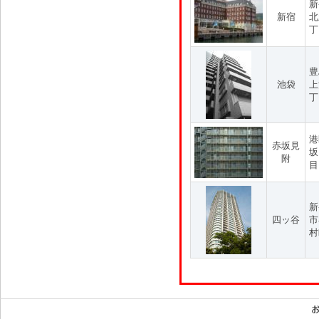
新
新宿
北
丁
豊
池袋
上
丁
港
赤坂見
坂
附
目
新
四ッ谷
市
村