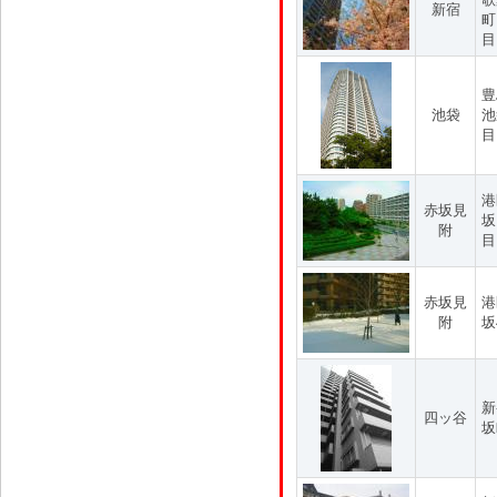
新宿
町
目
豊
池袋
池
目
港
赤坂見
坂
附
目
赤坂見
港
附
坂
新
四ッ谷
坂