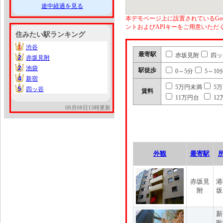
途中経過を見る
本デモページ上に設置されているGoo
ントおよびAPIキーをご用意いた
住みたい駅ランキング
1
渋谷
1
最寄駅
赤坂見附
四ッ
2
赤坂見附
2
2
池袋
2
駅徒歩
0～5分
5～10
4
新宿
4
5万円未満
5
5
四ッ谷
5
賃料
11万円台
12
08月08日15時更新
外観
最寄駅
赤坂見
港
附
坂
新
歌