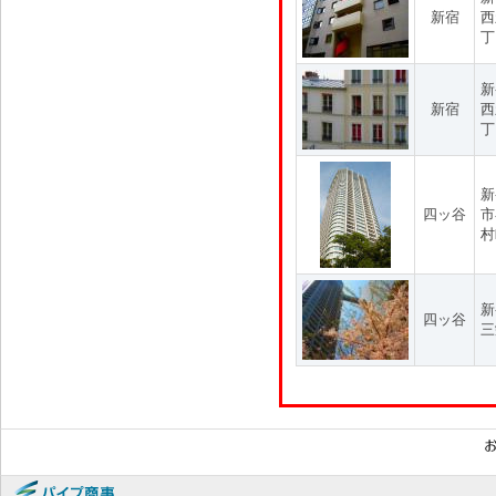
新宿
西
丁
新
新宿
西
丁
新
四ッ谷
市
村
新
四ッ谷
三