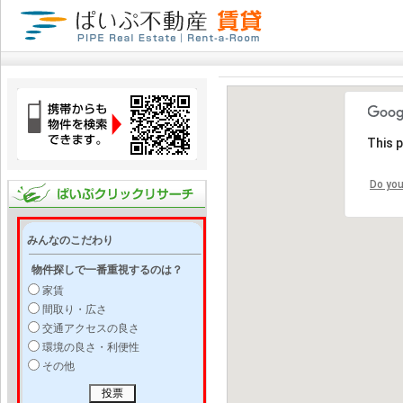
This 
Do you
みんなのこだわり
物件探しで一番重視するのは？
家賃
間取り・広さ
交通アクセスの良さ
環境の良さ・利便性
その他