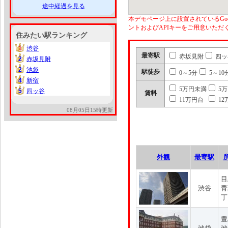
途中経過を見る
本デモページ上に設置されているGoo
ントおよびAPIキーをご用意いた
住みたい駅ランキング
1
渋谷
1
最寄駅
赤坂見附
四ッ
2
赤坂見附
2
2
池袋
2
駅徒歩
0～5分
5～10
4
新宿
4
5万円未満
5
5
四ッ谷
5
賃料
11万円台
12
08月05日15時更新
外観
最寄駅
目
渋谷
青
丁
豊