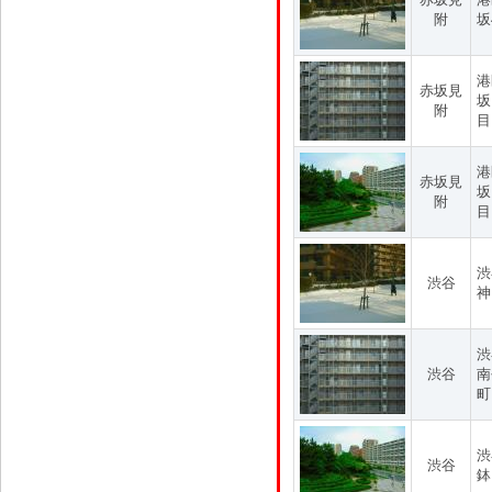
附
坂
港
赤坂見
坂
附
目
港
赤坂見
坂
附
目
渋
渋谷
神
渋
渋谷
南
町
渋
渋谷
鉢