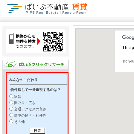
This 
Do you
みんなのこだわり
物件探しで一番重視するのは？
家賃
間取り・広さ
交通アクセスの良さ
環境の良さ・利便性
その他