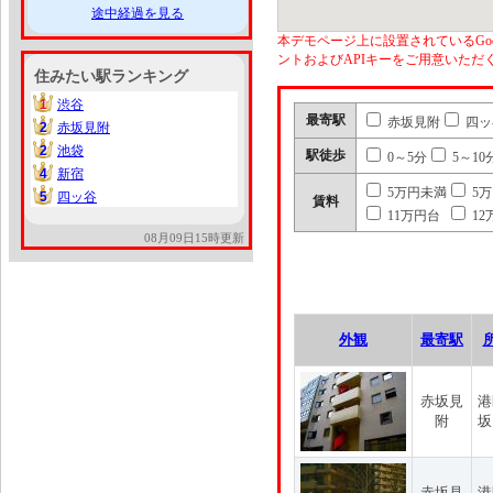
途中経過を見る
本デモページ上に設置されているGoo
ントおよびAPIキーをご用意いた
住みたい駅ランキング
1
渋谷
1
最寄駅
赤坂見附
四ッ
2
赤坂見附
2
2
池袋
2
駅徒歩
0～5分
5～10
4
新宿
4
5万円未満
5
5
四ッ谷
5
賃料
11万円台
12
08月09日15時更新
外観
最寄駅
赤坂見
港
附
坂
赤坂見
港