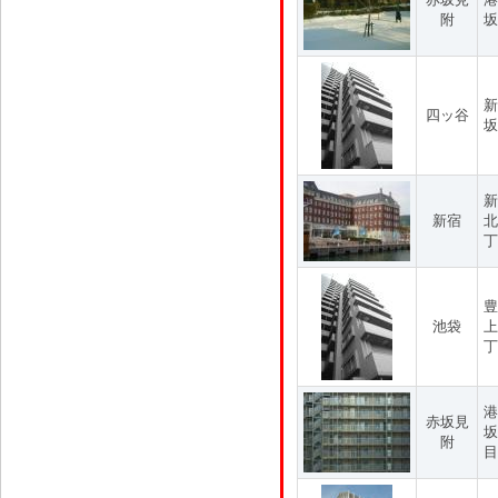
附
坂
新
四ッ谷
坂
新
新宿
北
丁
豊
池袋
上
丁
港
赤坂見
坂
附
目