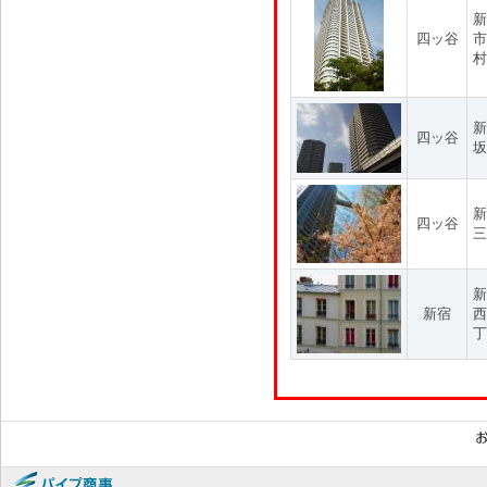
新
四ッ谷
市
村
新
四ッ谷
坂
新
四ッ谷
三
新
新宿
西
丁