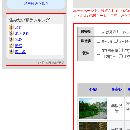
途中経過を見る
本デモページ上に設置されているGoo
ントおよびAPIキーをご用意いた
住みたい駅ランキング
1
渋谷
1
最寄駅
赤坂見附
四ッ
2
赤坂見附
2
2
池袋
2
駅徒歩
0～5分
5～10
4
新宿
4
5万円未満
5
5
四ッ谷
5
賃料
11万円台
12
08月09日15時更新
外観
最寄駅
港
赤坂見
坂
附
目
赤坂見
港