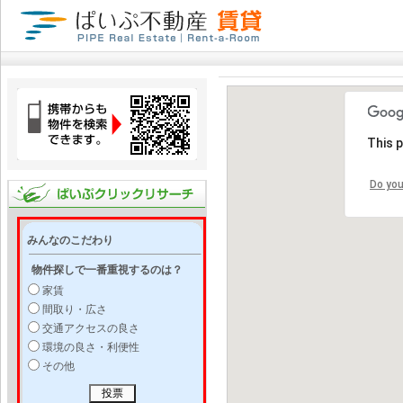
This 
Do you
みんなのこだわり
物件探しで一番重視するのは？
家賃
間取り・広さ
交通アクセスの良さ
環境の良さ・利便性
その他