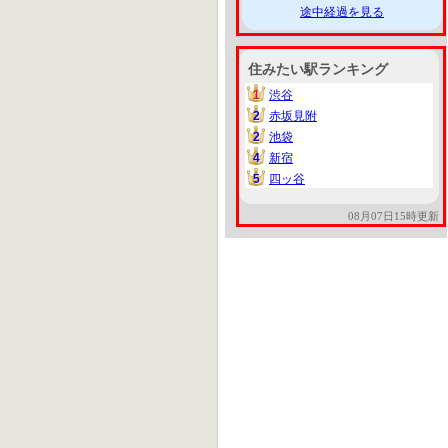
途中経過を見る
住みたい駅ランキング
1
渋谷
1
2
赤坂見附
2
2
池袋
2
4
新宿
4
5
四ッ谷
5
08月07日15時更新