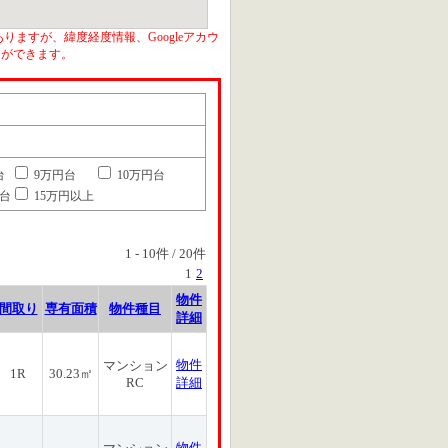
りますが、緯度経度情報、Googleアカウ
とができます。
台
9万円台
10万円台
円台
15万円以上
1
-
10
件 /
20
件
1
2
物件
間取り
専有面積
物件種目
詳細
物件
マンション
1R
30.23㎡
RC
詳細
物件