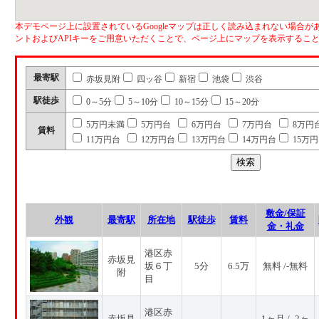
本デモページ上に設置されているGoogleマップは正しく読み込まれない場合があ
ントおよびAPIキーをご用意いただくことで、ページ上にマップを表示するこ
最寄駅
赤坂見附
四ッ谷
新宿
池袋
渋谷
駅徒歩
0～5分
5～10分
10～15分
15～20分
5万円未満
5万円台
6万円台
7万円台
8万円
賃料
11万円台
12万円台
13万円台
14万円台
15万
敷金/保証
外観
最寄駅
所在地
駅徒歩
賃料
金・礼金
港区赤
赤坂見
坂６丁
5分
6.5万
無料 /-無料
附
目
港区赤
赤坂見
1ヶ月 / -2ヶ