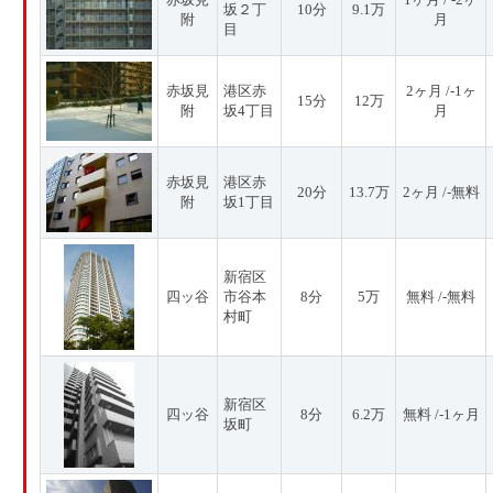
坂２丁
10分
9.1万
附
月
目
赤坂見
港区赤
2ヶ月 /-1ヶ
15分
12万
附
坂4丁目
月
赤坂見
港区赤
20分
13.7万
2ヶ月 /-無料
附
坂1丁目
新宿区
四ッ谷
市谷本
8分
5万
無料 /-無料
村町
新宿区
四ッ谷
8分
6.2万
無料 /-1ヶ月
坂町