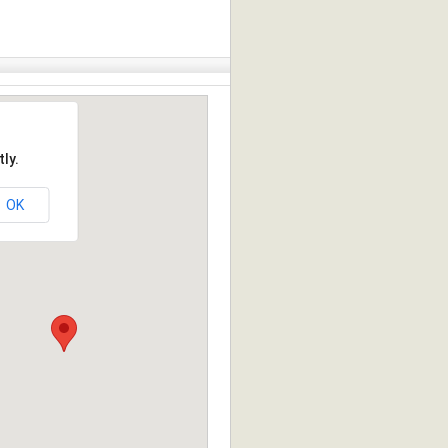
ly.
OK