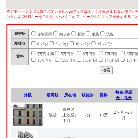
本デモページ上に設置されているGoogleマップは正しく読み込まれない場合があ
ントおよびAPIキーをご用意いただくことで、ページ上にマップを表示するこ
最寄駅
赤坂見附
四ッ谷
新宿
池袋
渋谷
駅徒歩
0～5分
5～10分
10～15分
15～20分
5万円未満
5万円台
6万円台
7万円台
8万円
賃料
11万円台
12万円台
13万円台
14万円台
15万
敷金/保証
外観
最寄駅
所在地
駅徒歩
賃料
金・礼金
豊島区
2ヶ月 /-2ヶ
池袋
上池袋2
7分
10万
月
丁目