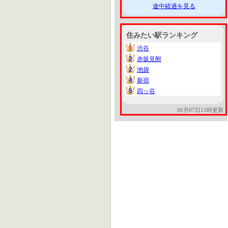
途中経過を見る
住みたい駅ランキング
1
渋谷
1
2
赤坂見附
2
2
池袋
2
4
新宿
4
5
四ッ谷
5
08月07日15時更新