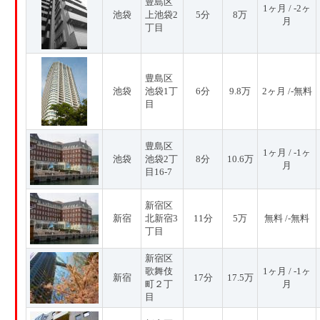
豊島区
1ヶ月 / -2ヶ
池袋
上池袋2
5分
8万
月
丁目
豊島区
池袋
池袋1丁
6分
9.8万
2ヶ月 /-無料
目
豊島区
1ヶ月 / -1ヶ
池袋
池袋2丁
8分
10.6万
月
目16-7
新宿区
新宿
北新宿3
11分
5万
無料 /-無料
丁目
新宿区
歌舞伎
1ヶ月 / -1ヶ
新宿
17分
17.5万
町２丁
月
目