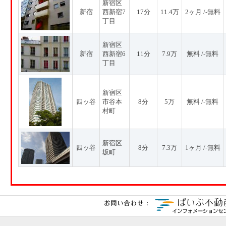
新宿区
新宿
西新宿7
17分
11.4万
2ヶ月 /-無料
丁目
新宿区
新宿
西新宿6
11分
7.9万
無料 /-無料
丁目
新宿区
四ッ谷
市谷本
8分
5万
無料 /-無料
村町
新宿区
四ッ谷
8分
7.3万
1ヶ月 /-無料
坂町