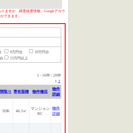
りますが、緯度経度情報、Googleアカウ
とができます。
台
9万円台
10万円台
円台
15万円以上
1
-
10
件 /
20
件
1
2
物件
間取り
専有面積
物件種目
詳細
物件
マンション
3DK
46.3㎡
RC
詳細