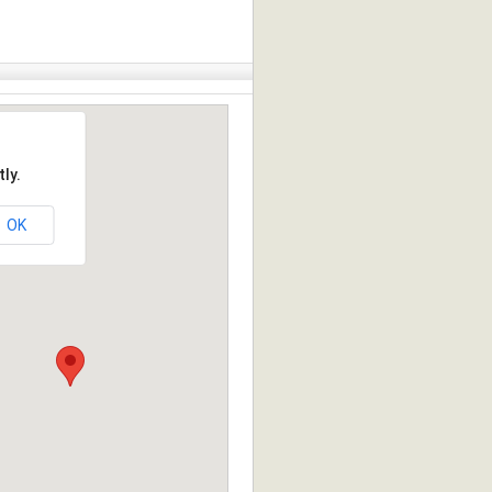
ly.
OK