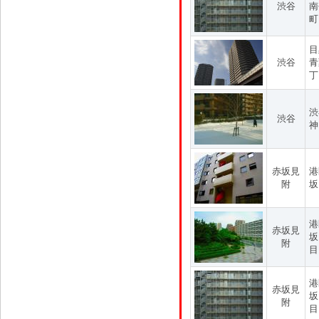
渋谷
南
町
目
渋谷
青
丁
渋
渋谷
神
赤坂見
港
附
坂
港
赤坂見
坂
附
目
港
赤坂見
坂
附
目