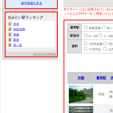
途中経過を見る
本デモページ上に設置されているGoo
ントおよびAPIキーをご用意いた
住みたい駅ランキング
1
渋谷
1
最寄駅
赤坂見附
四ッ
2
赤坂見附
2
2
池袋
2
駅徒歩
0～5分
5～10
4
新宿
4
5万円未満
5
5
四ッ谷
5
賃料
11万円台
12
08月09日15時更新
外観
最寄駅
渋
渋谷
鉢
渋