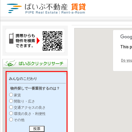
This 
Do you
みんなのこだわり
物件探しで一番重視するのは？
家賃
間取り・広さ
交通アクセスの良さ
環境の良さ・利便性
その他