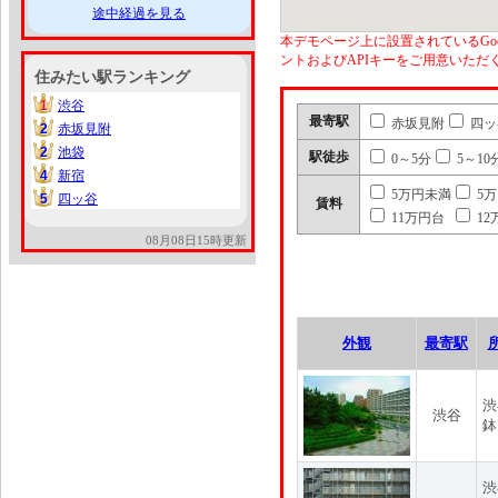
途中経過を見る
本デモページ上に設置されているGoo
ントおよびAPIキーをご用意いた
住みたい駅ランキング
1
渋谷
1
最寄駅
赤坂見附
四ッ
2
赤坂見附
2
2
池袋
2
駅徒歩
0～5分
5～10
4
新宿
4
5万円未満
5
5
四ッ谷
5
賃料
11万円台
12
08月08日15時更新
外観
最寄駅
渋
渋谷
鉢
渋