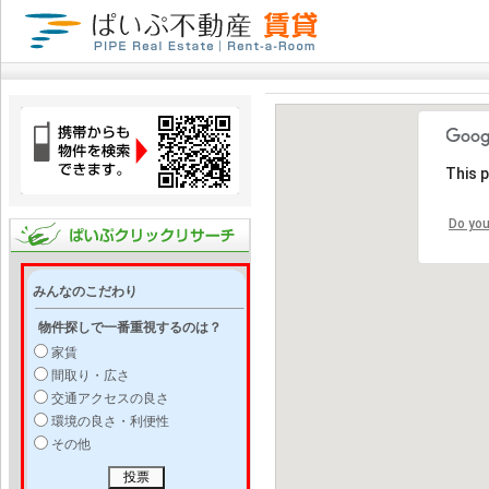
This 
Do you
みんなのこだわり
物件探しで一番重視するのは？
家賃
間取り・広さ
交通アクセスの良さ
環境の良さ・利便性
その他