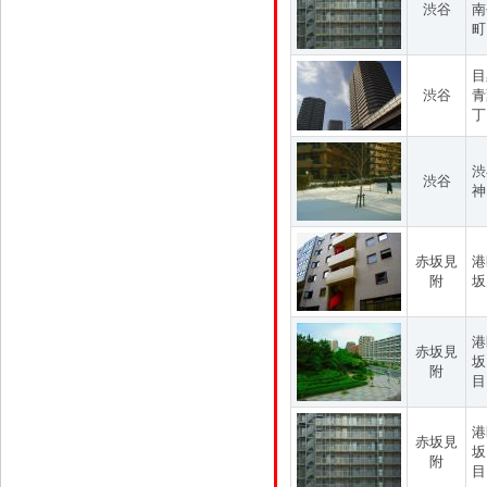
渋谷
南
町
目
渋谷
青
丁
渋
渋谷
神
赤坂見
港
附
坂
港
赤坂見
坂
附
目
港
赤坂見
坂
附
目