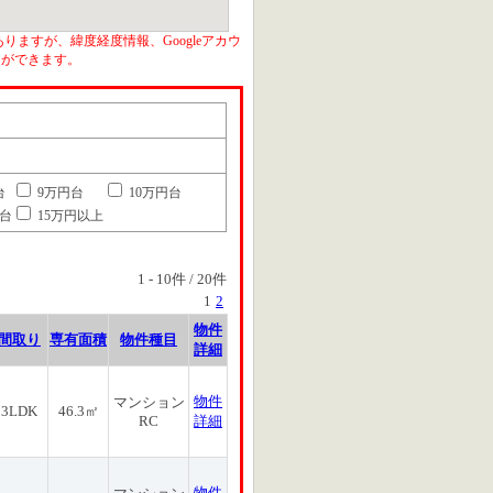
りますが、緯度経度情報、Googleアカウ
とができます。
台
9万円台
10万円台
円台
15万円以上
1
-
10
件 /
20
件
1
2
物件
間取り
専有面積
物件種目
詳細
物件
マンション
3LDK
46.3㎡
RC
詳細
物件