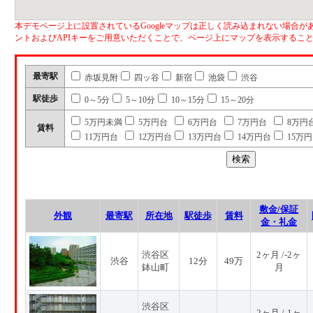
本デモページ上に設置されているGoogleマップは正しく読み込まれない場合があ
ントおよびAPIキーをご用意いただくことで、ページ上にマップを表示するこ
最寄駅
赤坂見附
四ッ谷
新宿
池袋
渋谷
駅徒歩
0～5分
5～10分
10～15分
15～20分
5万円未満
5万円台
6万円台
7万円台
8万円
賃料
11万円台
12万円台
13万円台
14万円台
15万
敷金/保証
外観
最寄駅
所在地
駅徒歩
賃料
金・礼金
渋谷区
2ヶ月 /-2ヶ
渋谷
12分
49万
鉢山町
月
渋谷区
2ヶ月 /-1ヶ