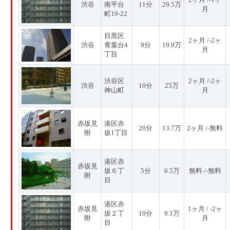
渋谷
南平台
11分
29.5万
月
町19-22
目黒区
2ヶ月 /-2ヶ
渋谷
青葉台4
9分
19.9万
月
丁目
渋谷区
2ヶ月 /-2ヶ
渋谷
10分
25万
神山町
月
赤坂見
港区赤
20分
13.7万
2ヶ月 /-無料
附
坂1丁目
港区赤
赤坂見
坂６丁
5分
6.5万
無料 /-無料
附
目
港区赤
赤坂見
1ヶ月 / -2ヶ
坂２丁
10分
9.1万
附
月
目