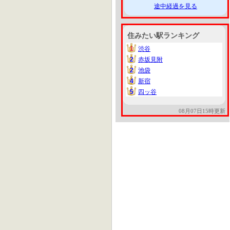
途中経過を見る
住みたい駅ランキング
1
渋谷
1
2
赤坂見附
2
2
池袋
2
4
新宿
4
5
四ッ谷
5
08月07日15時更新