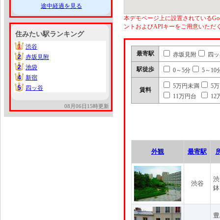
途中経過を見る
本デモページ上に設置されているGoo
ントおよびAPIキーをご用意いた
住みたい駅ランキング
1
渋谷
1
最寄駅
赤坂見附
四ッ
2
赤坂見附
2
2
池袋
2
駅徒歩
0～5分
5～10
4
新宿
4
5万円未満
5
5
四ッ谷
5
賃料
11万円台
12
08月06日15時更新
外観
最寄駅
渋
渋谷
鉢
豊