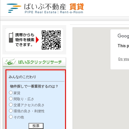
This 
Do you
みんなのこだわり
物件探しで一番重視するのは？
家賃
間取り・広さ
交通アクセスの良さ
環境の良さ・利便性
その他