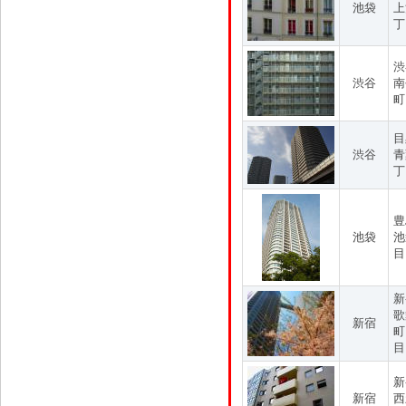
池袋
上
丁
渋
渋谷
南
町
目
渋谷
青
丁
豊
池袋
池
目
新
歌
新宿
町
目
新
新宿
西