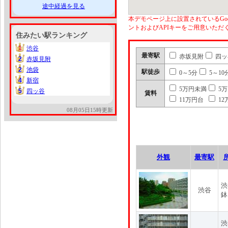
途中経過を見る
本デモページ上に設置されているGoo
ントおよびAPIキーをご用意いた
住みたい駅ランキング
1
渋谷
1
最寄駅
赤坂見附
四ッ
2
赤坂見附
2
2
池袋
2
駅徒歩
0～5分
5～10
4
新宿
4
5万円未満
5
5
四ッ谷
5
賃料
11万円台
12
08月05日15時更新
外観
最寄駅
渋
渋谷
鉢
渋