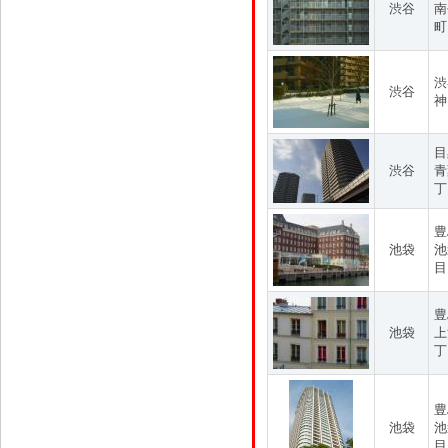
渋谷
南
町
渋
渋谷
神
目
渋谷
青
丁
豊
池袋
池
目
豊
池袋
上
丁
豊
池袋
池
目