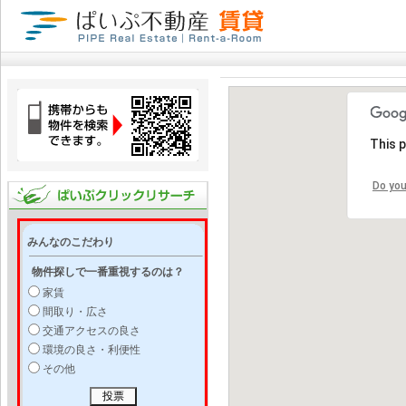
This 
Do you
みんなのこだわり
物件探しで一番重視するのは？
家賃
間取り・広さ
交通アクセスの良さ
環境の良さ・利便性
その他